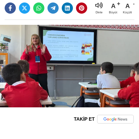
A
A
Büyüt
Küçült
Dinle
TAKİP ET