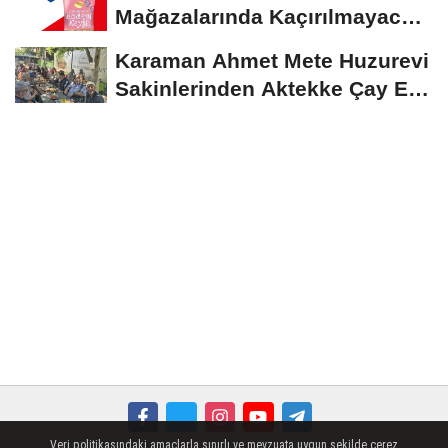
Mağazalarında Kaçırılmayacak
İndirim Fırsatı
Karaman Ahmet Mete Huzurevi
Sakinlerinden Aktekke Çay Evi
Ziyareti
Veri politikasındaki amaçlarla sınırlı ve mevzuata uygun şekilde çerez