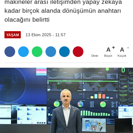
makineler arası iletişimden yapay zekaya
kadar birçok alanda dönüşümün anahtarı
olacağını belirtti
13 Ekim 2025 - 11:57
YAŞAM
A
A
Büyüt
Küçült
Dinle