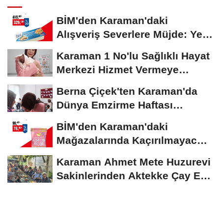
BİM'den Karaman'daki
Alışveriş Severlere Müjde: Yeni
İndirimler...
Karaman 1 No'lu Sağlıklı Hayat
Merkezi Hizmet Vermeye
Devam Ediyor
Berna Çiçek'ten Karaman'da
Dünya Emzirme Haftası
Etkinliğine Ziyaret
BİM'den Karaman'daki
Mağazalarında Kaçırılmayacak
İndirim Fırsatı
Karaman Ahmet Mete Huzurevi
Sakinlerinden Aktekke Çay Evi
Ziyareti