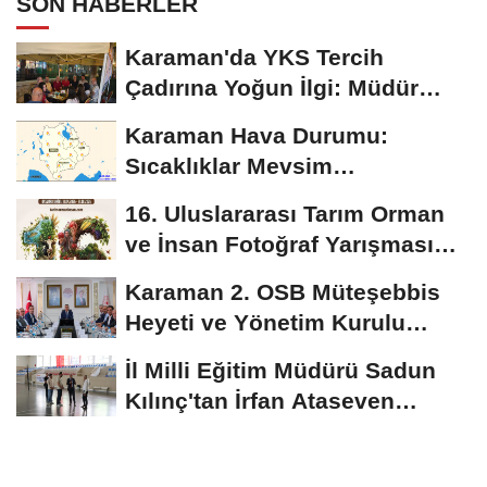
SON HABERLER
Karaman'da YKS Tercih
Çadırına Yoğun İlgi: Müdür
Kılınç Öğrencileri...
Karaman Hava Durumu:
Sıcaklıklar Mevsim
Normallerinin Üzerinde
16. Uluslararası Tarım Orman
Seyredecek
ve İnsan Fotoğraf Yarışması
Başvuruları...
Karaman 2. OSB Müteşebbis
Heyeti ve Yönetim Kurulu
Toplantısı Gerçekleştirildi
İl Milli Eğitim Müdürü Sadun
Kılınç'tan İrfan Ataseven
Anadolu...