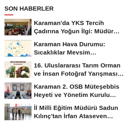
SON HABERLER
Karaman'da YKS Tercih
Çadırına Yoğun İlgi: Müdür
Kılınç Öğrencileri...
Karaman Hava Durumu:
Sıcaklıklar Mevsim
Normallerinin Üzerinde
16. Uluslararası Tarım Orman
Seyredecek
ve İnsan Fotoğraf Yarışması
Başvuruları...
Karaman 2. OSB Müteşebbis
Heyeti ve Yönetim Kurulu
Toplantısı Gerçekleştirildi
İl Milli Eğitim Müdürü Sadun
Kılınç'tan İrfan Ataseven
Anadolu...