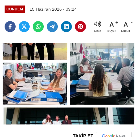
15 Haziran 2026 - 09:24
GÜNDEM
A
A
Büyüt
Küçült
Dinle
TAKİP ET