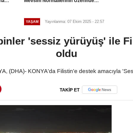
na
Mevsim Normallerinin Üzerinde
Seyredecek
Yayınlanma: 07 Ekim 2025 - 22:57
YAŞAM
nler 'sessiz yürüyüş' ile Fi
oldu
(DHA)- KONYA'da Filistin'e destek amacıyla 'Sess
TAKİP ET