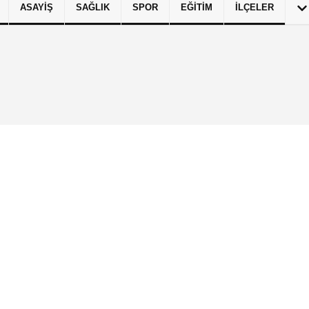
ASAYIŞ
SAĞLIK
SPOR
EĞITIM
İLÇELER
izlilik İlkeleri