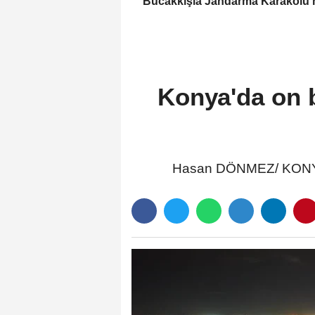
Bucakkışla Jandarma Karakolu'
İnceleme
Konya'da on bi
Hasan DÖNMEZ/ KONYA, 