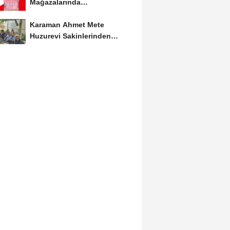
Mağazalarında
Kaçırılmayacak İndirim Fırsatı
Karaman Ahmet Mete
Huzurevi Sakinlerinden
Aktekke Çay Evi Ziyareti