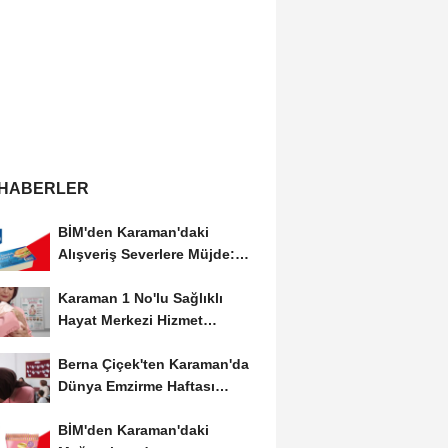
 HABERLER
BİM'den Karaman'daki
Alışveriş Severlere Müjde:
Yeni İndirimler...
Karaman 1 No'lu Sağlıklı
Hayat Merkezi Hizmet
Vermeye Devam Ediyor
Berna Çiçek'ten Karaman'da
Dünya Emzirme Haftası
Etkinliğine Ziyaret
BİM'den Karaman'daki