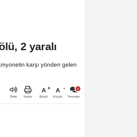
lü, 2 yaralı
yonetin karşı yönden gelen
A
A
Büyüt
Küçült
Dinle
Yazdır
Yorumlar