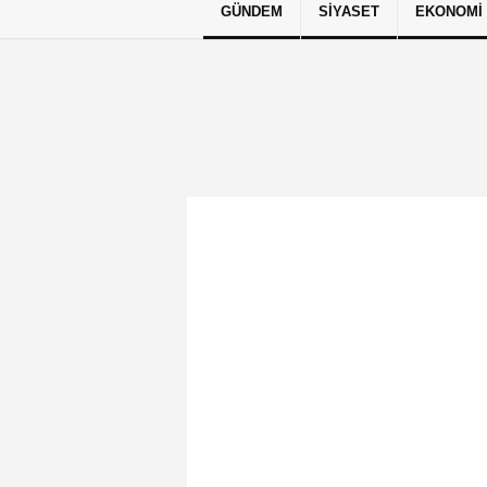
GÜNDEM
SIYASET
EKONOMI
Künye
İletişim
Çerez Politikası
G