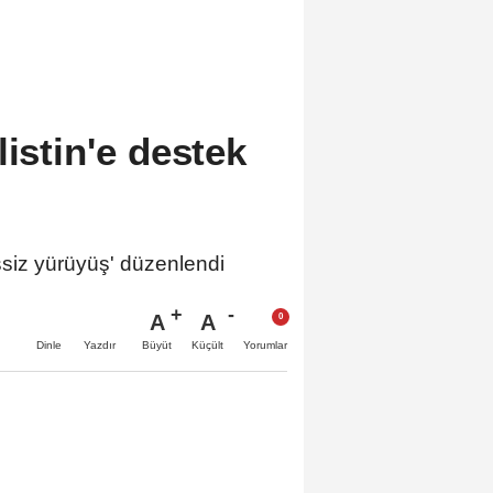
listin'e destek
iz yürüyüş' düzenlendi
A
A
Büyüt
Küçült
Dinle
Yazdır
Yorumlar