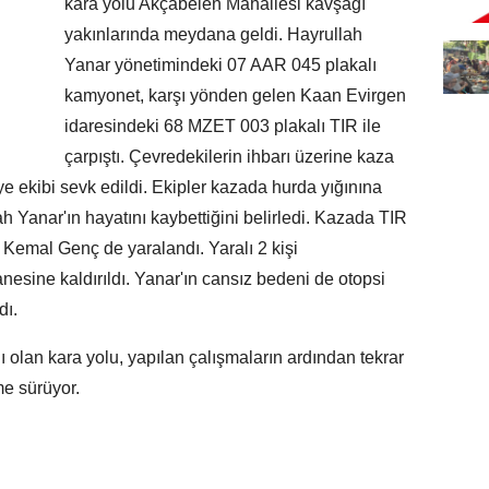
kara yolu Akçabelen Mahallesi kavşağı
yakınlarında meydana geldi. Hayrullah
Yanar yönetimindeki 07 AAR 045 plakalı
kamyonet, karşı yönden gelen Kaan Evirgen
idaresindeki 68 MZET 003 plakalı TIR ile
çarpıştı. Çevredekilerin ihbarı üzerine kaza
iye ekibi sevk edildi. Ekipler kazada hurda yığınına
Yanar'ın hayatını kaybettiğini belirledi. Kazada TIR
Kemal Genç de yaralandı. Yaralı 2 kişi
esine kaldırıldı. Yanar'ın cansız bedeni de otopsi
dı.
 olan kara yolu, yapılan çalışmaların ardından tekrar
me sürüyor.