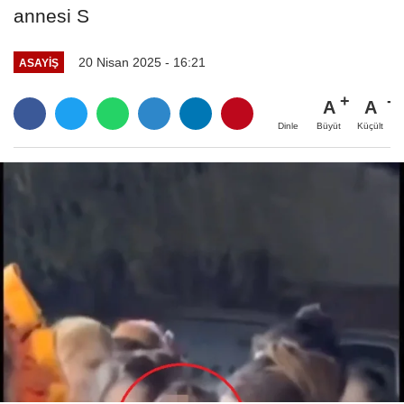
annesi S
20 Nisan 2025 - 16:21
ASAYIŞ
A
A
Büyüt
Küçült
Dinle