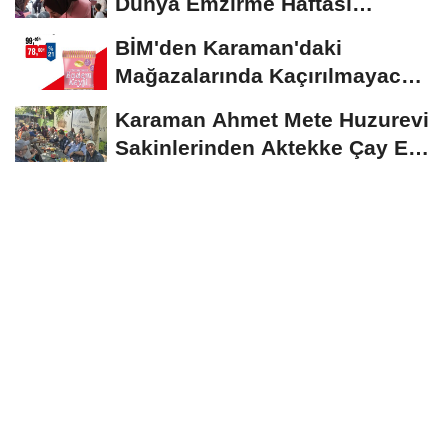
Dünya Emzirme Haftası
Etkinliğine Ziyaret
BİM'den Karaman'daki
Mağazalarında Kaçırılmayacak
İndirim Fırsatı
Karaman Ahmet Mete Huzurevi
Sakinlerinden Aktekke Çay Evi
Ziyareti