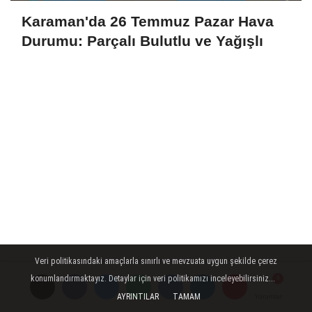
Karaman'da 26 Temmuz Pazar Hava
Durumu: Parçalı Bulutlu ve Yağışlı
Veri politikasındaki amaçlarla sınırlı ve mevzuata uygun şekilde çerez
SON HABERLER
konumlandırmaktayız. Detaylar için veri politikamızı inceleyebilirsiniz...
AYRINTILAR
TAMAM
Yorumlar
Yorumlar
Yorumlar
BİM'den Karaman'daki