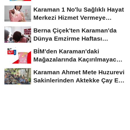
İndirimler...
Karaman 1 No'lu Sağlıklı Hayat
Merkezi Hizmet Vermeye
Devam Ediyor
Berna Çiçek'ten Karaman'da
Dünya Emzirme Haftası
Etkinliğine Ziyaret
BİM'den Karaman'daki
Mağazalarında Kaçırılmayacak
İndirim Fırsatı
Karaman Ahmet Mete Huzurevi
Sakinlerinden Aktekke Çay Evi
Ziyareti