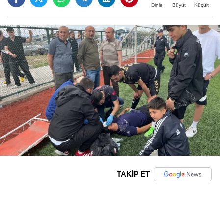
Büyüt
Küçült
Dinle
TAKİP ET