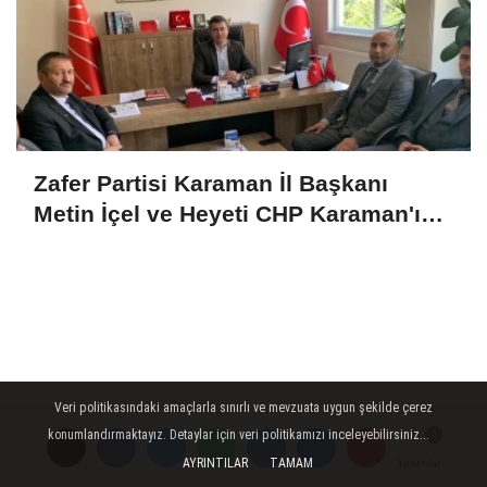
Zafer Partisi Karaman İl Başkanı
Metin İçel ve Heyeti CHP Karaman'ı
Ziyaret Etti
Veri politikasındaki amaçlarla sınırlı ve mevzuata uygun şekilde çerez
konumlandırmaktayız. Detaylar için veri politikamızı inceleyebilirsiniz...
AYRINTILAR
TAMAM
Yorumlar
Yorumlar
Yorumlar