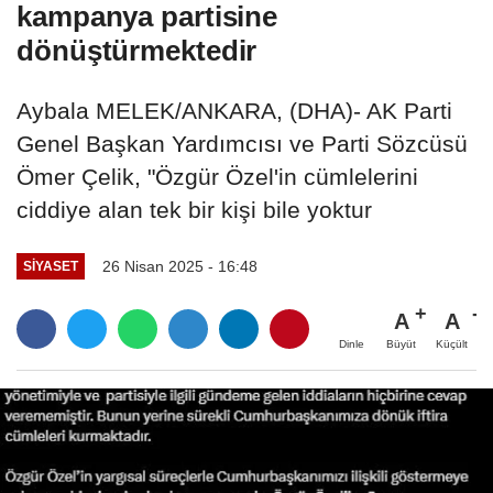
kampanya partisine
dönüştürmektedir
Aybala MELEK/ANKARA, (DHA)- AK Parti
Genel Başkan Yardımcısı ve Parti Sözcüsü
Ömer Çelik, "Özgür Özel'in cümlelerini
ciddiye alan tek bir kişi bile yoktur
26 Nisan 2025 - 16:48
SIYASET
A
A
Büyüt
Küçült
Dinle