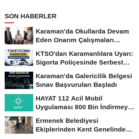
SON HABERLER
Karaman'da Okullarda Devam
Eden Onarım Çalışmaları
Yerinde İncelendi
KTSO'dan Karamanlılara Uyarı:
Sigorta Poliçesinde Serbest
Seçim Esastır
Karaman'da Galericilik Belgesi
Sınav Başvuruları Başladı
HAYAT 112 Acil Mobil
Uygulaması 800 Bin İndirmeyi
Aştı
Ermenek Belediyesi
Ekiplerinden Kent Genelinde
Sürdürülebilir Hizmet...