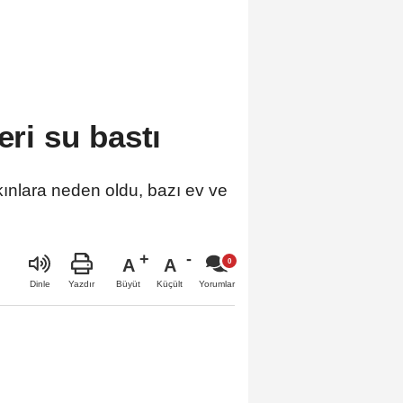
eri su bastı
ınlara neden oldu, bazı ev ve
A
A
Büyüt
Küçült
Dinle
Yazdır
Yorumlar