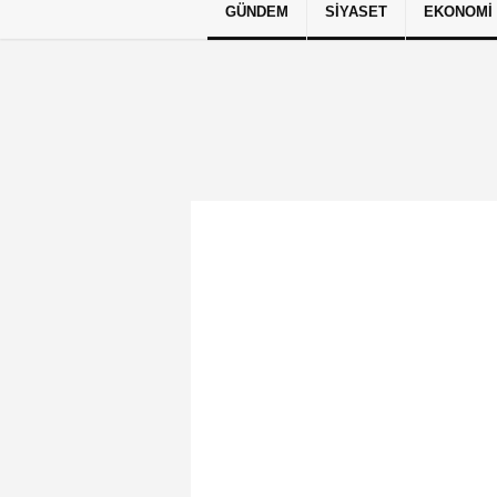
GÜNDEM
SIYASET
EKONOMI
Künye
İletişim
Çerez Politikası
G