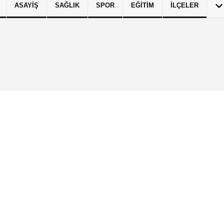
ASAYIŞ
SAĞLIK
SPOR
EĞITIM
İLÇELER
izlilik İlkeleri