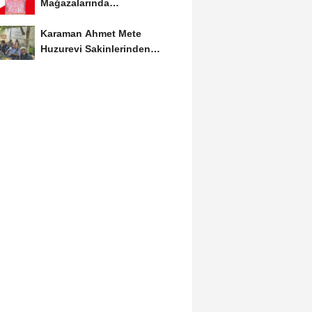
Mağazalarında
Kaçırılmayacak İndirim Fırsatı
Karaman Ahmet Mete
Huzurevi Sakinlerinden
Aktekke Çay Evi Ziyareti