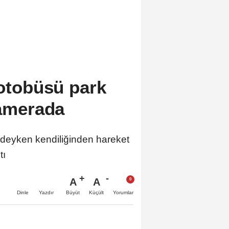
 otobüsü park
kamerada
deyken kendiliğinden hareket
tı
A
A
Büyüt
Küçült
Dinle
Yazdır
Yorumlar