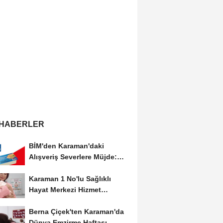
 HABERLER
BİM'den Karaman'daki
Alışveriş Severlere Müjde:
Yeni İndirimler...
Karaman 1 No'lu Sağlıklı
Hayat Merkezi Hizmet
Vermeye Devam Ediyor
Berna Çiçek'ten Karaman'da
Dünya Emzirme Haftası