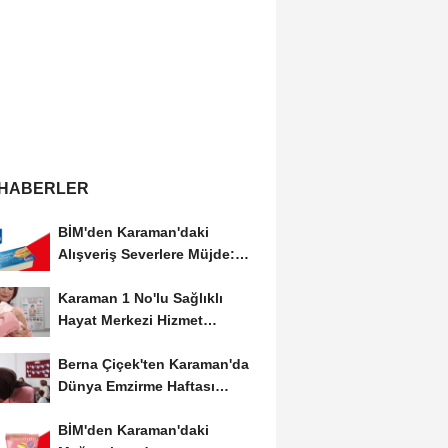
 HABERLER
BİM'den Karaman'daki
Alışveriş Severlere Müjde:
Yeni İndirimler...
Karaman 1 No'lu Sağlıklı
Hayat Merkezi Hizmet
Vermeye Devam Ediyor
Berna Çiçek'ten Karaman'da
Dünya Emzirme Haftası
Etkinliğine Ziyaret
BİM'den Karaman'daki