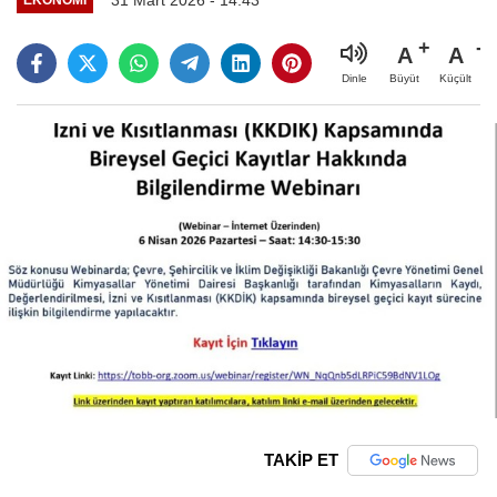
A
A
Büyüt
Küçült
Dinle
TAKİP ET