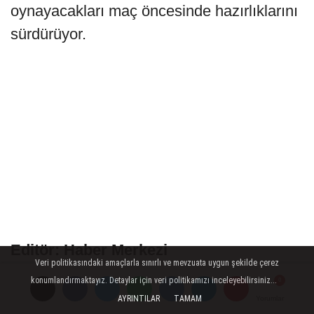
oynayacakları maç öncesinde hazırlıklarını
sürdürüyor.
Editör: Haber Merkezi
Veri politikasındaki amaçlarla sınırlı ve mevzuata uygun şekilde çerez
Kaynak: Sosyal Medya
konumlandırmaktayız. Detaylar için veri politikamızı inceleyebilirsiniz...
AYRINTILAR
TAMAM
Yorumlar
Yorumlar
Yorumlar