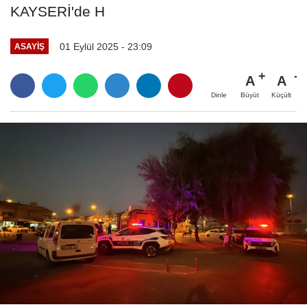
KAYSERİ'de H
01 Eylül 2025 - 23:09
ASAYIŞ
A
A
Büyüt
Küçült
Dinle