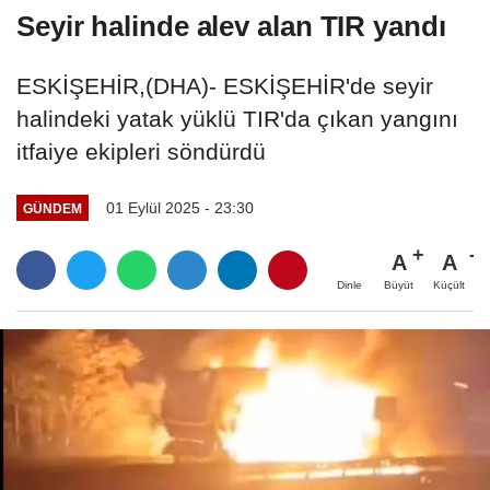
Seyir halinde alev alan TIR yandı
ESKİŞEHİR,(DHA)- ESKİŞEHİR'de seyir
halindeki yatak yüklü TIR'da çıkan yangını
itfaiye ekipleri söndürdü
01 Eylül 2025 - 23:30
GÜNDEM
A
A
Büyüt
Küçült
Dinle