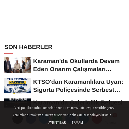
SON HABERLER
Karaman'da Okullarda Devam
Eden Onarım Çalışmaları
Yerinde İncelendi
KTSO'dan Karamanlılara Uyarı:
Sigorta Poliçesinde Serbest
Seçim Esastır
Karaman'da Galericilik Belgesi
Veri politikasındaki amaçlarla sınırlı ve mevzuata uygun şekilde çerez
Sınav Başvuruları Başladı
konumlandırmaktayız. Detaylar için veri politikamızı inceleyebilirsiniz...
HAYAT 112 Acil Mobil
AYRINTILAR
TAMAM
Yorumlar
Yorumlar
Yorumlar