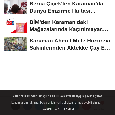
Berna Çiçek'ten Karaman'da
Dünya Emzirme Haftası
Etkinliğine Ziyaret
BİM'den Karaman'daki
Mağazalarında Kaçırılmayacak
İndirim Fırsatı
Karaman Ahmet Mete Huzurevi
Sakinlerinden Aktekke Çay Evi
Ziyareti
Veri politikasındaki amaçlarla sınırlı ve mevzuata uygun şekilde çerez
konumlandırmaktayız. Detaylar için veri politikamızı inceleyebilirsiniz...
AYRINTILAR
TAMAM
Yorumlar
Yorumlar
Yorumlar