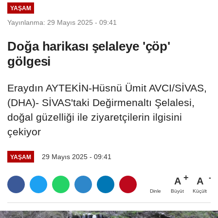
YAŞAM
Yayınlanma: 29 Mayıs 2025 - 09:41
Doğa harikası şelaleye 'çöp'
gölgesi
Eraydın AYTEKİN-Hüsnü Ümit AVCI/SİVAS,
(DHA)- SİVAS'taki Değirmenaltı Şelalesi,
doğal güzelliği ile ziyaretçilerin ilgisini
çekiyor
29 Mayıs 2025 - 09:41
YAŞAM
A
A
Büyüt
Küçült
Dinle