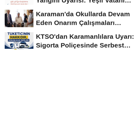
Yangını Uyarısı: Yeşil Vatanı
Birlikte...
Karaman'da Okullarda Devam
Eden Onarım Çalışmaları
Yerinde İncelendi
KTSO'dan Karamanlılara Uyarı:
Sigorta Poliçesinde Serbest
Seçim Esastır