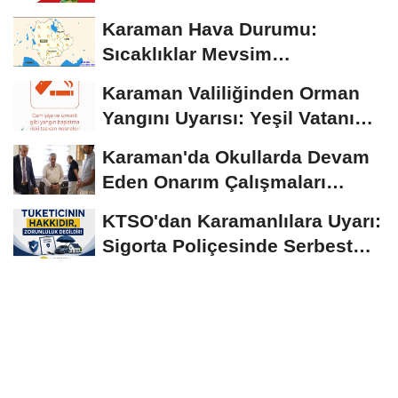
Ağustos'tan İtibaren...
Karaman Hava Durumu:
Sıcaklıklar Mevsim
Normallerinin Üzerinde
Karaman Valiliğinden Orman
Seyrediyor
Yangını Uyarısı: Yeşil Vatanı
Birlikte...
Karaman'da Okullarda Devam
Eden Onarım Çalışmaları
Yerinde İncelendi
KTSO'dan Karamanlılara Uyarı:
Sigorta Poliçesinde Serbest
Seçim Esastır