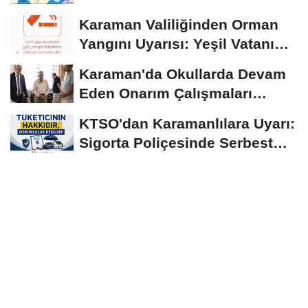
Normallerinin Üzerinde
Karaman Valiliğinden Orman
Seyrediyor
Yangını Uyarısı: Yeşil Vatanı
Birlikte...
Karaman'da Okullarda Devam
Eden Onarım Çalışmaları
Yerinde İncelendi
KTSO'dan Karamanlılara Uyarı:
Sigorta Poliçesinde Serbest
Seçim Esastır