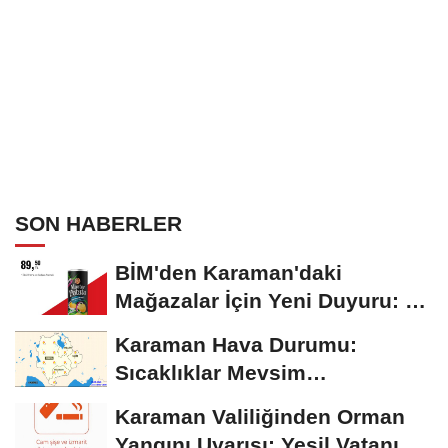
SON HABERLER
BİM'den Karaman'daki
Mağazalar İçin Yeni Duyuru: 11
Ağustos'tan İtibaren...
Karaman Hava Durumu:
Sıcaklıklar Mevsim
Normallerinin Üzerinde
Karaman Valiliğinden Orman
Seyrediyor
Yangını Uyarısı: Yeşil Vatanı