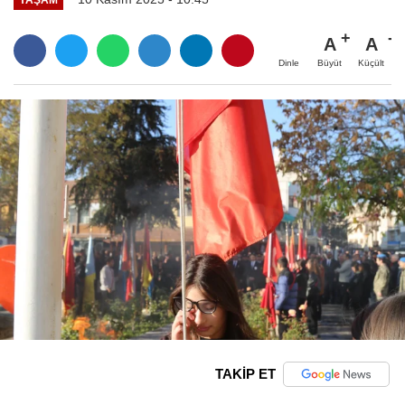
A
A
Büyüt
Küçült
Dinle
TAKİP ET