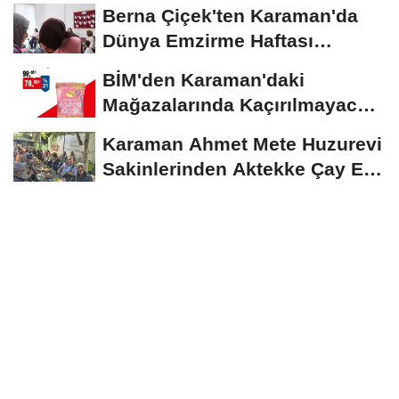
Devam Ediyor
Berna Çiçek'ten Karaman'da
Dünya Emzirme Haftası
Etkinliğine Ziyaret
BİM'den Karaman'daki
Mağazalarında Kaçırılmayacak
İndirim Fırsatı
Karaman Ahmet Mete Huzurevi
Sakinlerinden Aktekke Çay Evi
Ziyareti