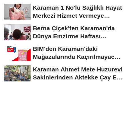
İndirimler...
Karaman 1 No'lu Sağlıklı Hayat
Merkezi Hizmet Vermeye
Devam Ediyor
Berna Çiçek'ten Karaman'da
Dünya Emzirme Haftası
Etkinliğine Ziyaret
BİM'den Karaman'daki
Mağazalarında Kaçırılmayacak
İndirim Fırsatı
Karaman Ahmet Mete Huzurevi
Sakinlerinden Aktekke Çay Evi
Ziyareti