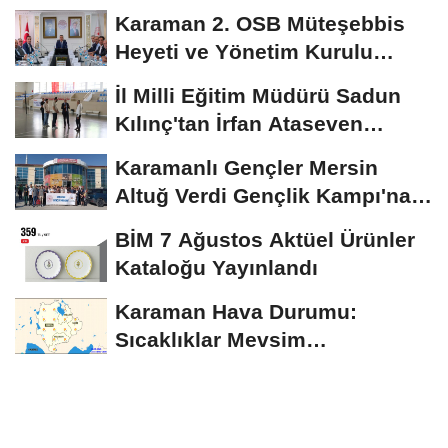
Karaman 2. OSB Müteşebbis
Heyeti ve Yönetim Kurulu
Toplantısı Gerçekleştirildi
İl Milli Eğitim Müdürü Sadun
Kılınç'tan İrfan Ataseven
Anadolu...
Karamanlı Gençler Mersin
Altuğ Verdi Gençlik Kampı'na
Uğurlandı
BİM 7 Ağustos Aktüel Ürünler
Kataloğu Yayınlandı
Karaman Hava Durumu:
Sıcaklıklar Mevsim
Normallerinin Üzerinde
Seyredecek