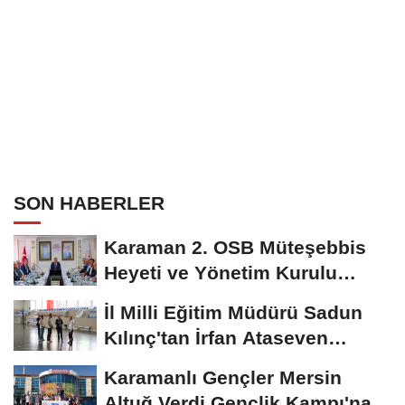
SON HABERLER
Karaman 2. OSB Müteşebbis
Heyeti ve Yönetim Kurulu
Toplantısı Gerçekleştirildi
İl Milli Eğitim Müdürü Sadun
Kılınç'tan İrfan Ataseven
Anadolu...
Karamanlı Gençler Mersin
Altuğ Verdi Gençlik Kampı'na