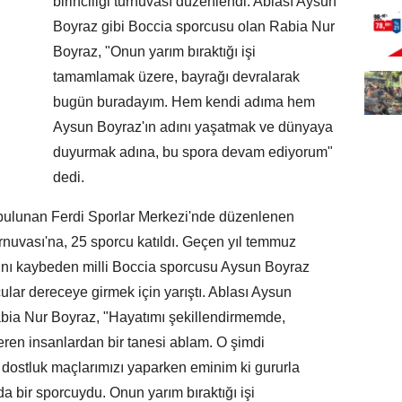
birinciliği turnuvası düzenlendi. Ablası Aysun
Boyraz gibi Boccia sporcusu olan Rabia Nur
Boyraz, "Onun yarım bıraktığı işi
tamamlamak üzere, bayrağı devralarak
bugün buradayım. Hem kendi adıma hem
Aysun Boyraz'ın adını yaşatmak ve dünyaya
duyurmak adına, bu spora devam ediyorum"
dedi.
ulunan Ferdi Sporlar Merkezi'nde düzenlenen
urnuvası'na, 25 sporcu katıldı. Geçen yıl temmuz
tını kaybeden milli Boccia sporcusu Aysun Boyraz
lar dereceye girmek için yarıştı. Ablası Aysun
bia Nur Boyraz, "Hayatımı şekillendirmemde,
en insanlardan bir tanesi ablam. O şimdi
a dostluk maçlarımızı yaparken eminim ki gururla
 da bir sporcuydu. Onun yarım bıraktığı işi