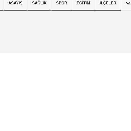
ASAYIŞ
SAĞLIK
SPOR
EĞITIM
İLÇELER
izlilik İlkeleri