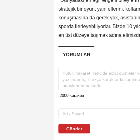
"Dünyadaki en ağır engelli bireylerin
stratejik bir oyun, yani ellerini, kol
konuşmasına da gerek yok, asistanına
sporda ilerleyebiliyorlar. Bizde 10 y
en üst düzeye taşımak adına elimizden
YORUMLAR
Gönder