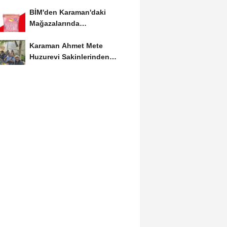
Etkinliğine Ziyaret
BİM'den Karaman'daki
Mağazalarında
Kaçırılmayacak İndirim Fırsatı
Karaman Ahmet Mete
Huzurevi Sakinlerinden
Aktekke Çay Evi Ziyareti