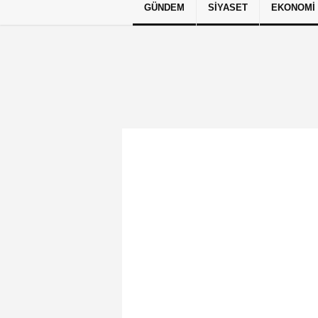
GÜNDEM
SIYASET
EKONOMI
Künye
İletişim
Çerez Politikası
G