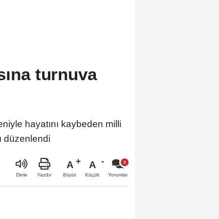
sına turnuva
yle hayatını kaybeden milli
sı düzenlendi
A
A
Büyüt
Küçült
Dinle
Yazdır
Yorumlar