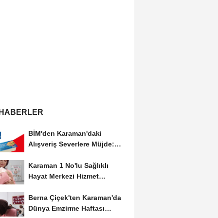
 HABERLER
BİM'den Karaman'daki
Alışveriş Severlere Müjde:
Yeni İndirimler...
Karaman 1 No'lu Sağlıklı
Hayat Merkezi Hizmet
Vermeye Devam Ediyor
Berna Çiçek'ten Karaman'da
Dünya Emzirme Haftası