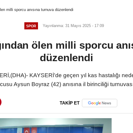
len milli sporcu anısına turnuva düzenlendi
Yayınlanma: 31 Mayıs 2025 - 17:09
SPOR
ğından ölen milli sporcu anı
düzenlendi
,(DHA)- KAYSERİ'de geçen yıl kas hastalığı nedeni
usu Aysun Boyraz (42) anısına il birinciliği turnuva
TAKİP ET