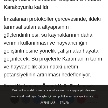
Karakoyunlu katıldı.
İmzalanan protokoller çerçevesinde, ildeki
tarımsal sulama altyapısının
güçlendirilmesi, su kaynaklarının daha
verimli kullanılması ve hayvancılığın
geliştirilmesine yönelik çalışmalar hayata
geçirilecek. Bu projelerle Karaman'ın tarım
ve hayvancılık alanındaki üretim
potansiyelinin artırılması hedefleniyor.
Kırsal Kalkınmaya Önemli Katkı Sağlanacak
Veri politikasındaki amaçlarla sınırlı ve mevzuata uygun şekilde çerez
İmza töreninin ardından açıklamalarda
konumlandırmaktayız. Detaylar için veri politikamızı inceleyebilirsiniz...
AYRINTILAR
TAMAM
Yorumlar
Yorumlar
Yorumlar
bulunan Karaman Valisi Hayrettin Çiçek,