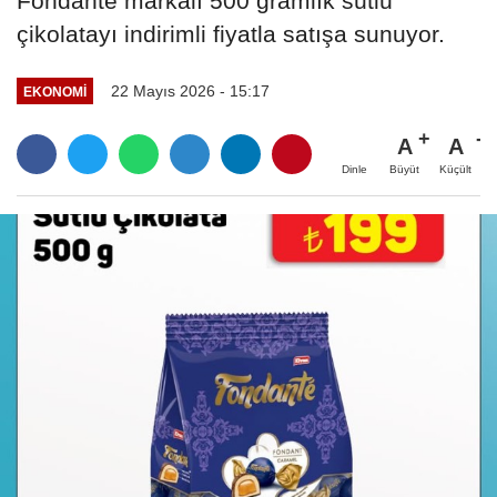
Fondante markalı 500 gramlık sütlü
çikolatayı indirimli fiyatla satışa sunuyor.
22 Mayıs 2026 - 15:17
EKONOMI
A
A
Büyüt
Küçült
Dinle