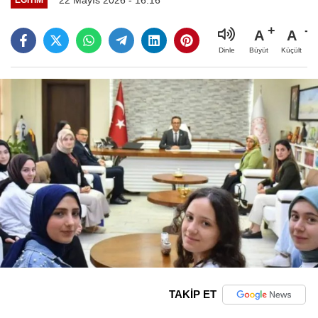
A
A
Büyüt
Küçült
Dinle
TAKİP ET