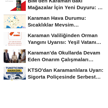
BİM'den Karaman'daki
Mağazalar İçin Yeni Duyuru: 11
Ağustos'tan İtibaren...
Karaman Hava Durumu:
Sıcaklıklar Mevsim
Normallerinin Üzerinde
Karaman Valiliğinden Orman
Seyrediyor
Yangını Uyarısı: Yeşil Vatanı
Birlikte...
Karaman'da Okullarda Devam
Eden Onarım Çalışmaları
Yerinde İncelendi
KTSO'dan Karamanlılara Uyarı:
Sigorta Poliçesinde Serbest
Seçim Esastır