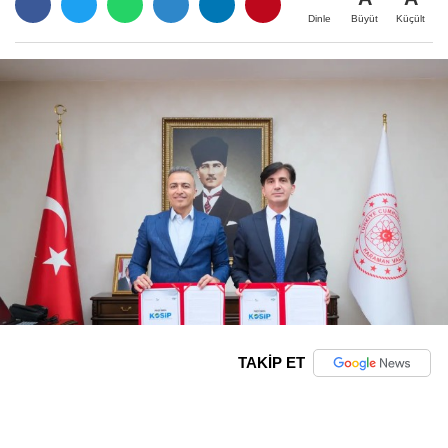
Büyüt
Küçült
Dinle
TAKİP ET