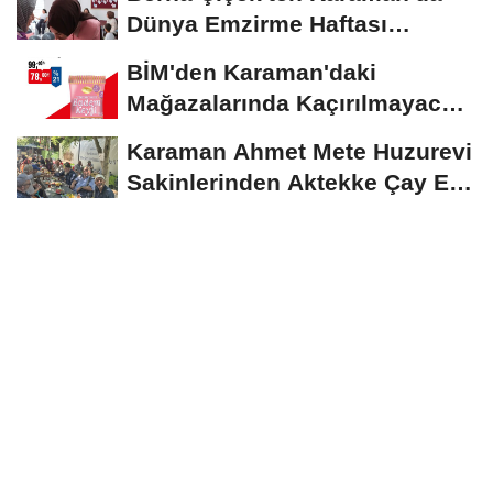
Dünya Emzirme Haftası
Etkinliğine Ziyaret
BİM'den Karaman'daki
Mağazalarında Kaçırılmayacak
İndirim Fırsatı
Karaman Ahmet Mete Huzurevi
Sakinlerinden Aktekke Çay Evi
Ziyareti