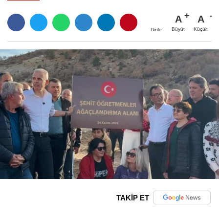
A
A
Büyüt
Küçült
Dinle
TAKİP ET