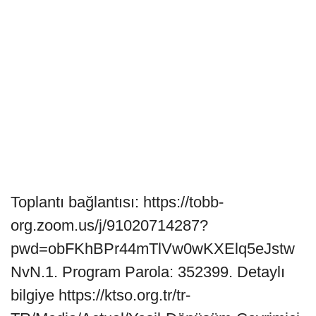
Toplantı bağlantısı: https://tobb-
org.zoom.us/j/91020714287?
pwd=obFKhBPr44mTlVw0wKXElq5eJstw
NvN.1. Program Parola: 352399. Detaylı
bilgiye https://ktso.org.tr/tr-