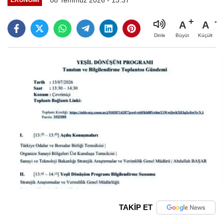
A
A
Büyüt
Küçült
Dinle
TAKİP ET