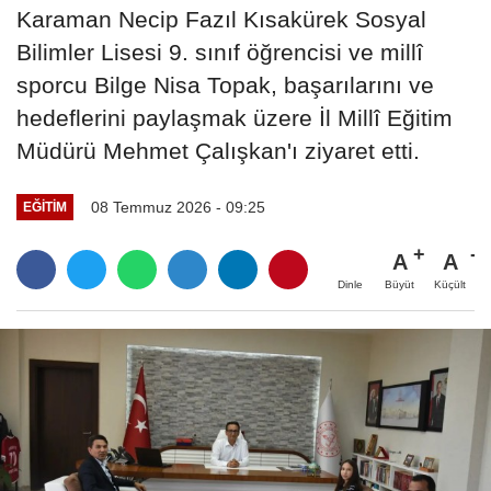
Karaman Necip Fazıl Kısakürek Sosyal
Bilimler Lisesi 9. sınıf öğrencisi ve millî
sporcu Bilge Nisa Topak, başarılarını ve
hedeflerini paylaşmak üzere İl Millî Eğitim
Müdürü Mehmet Çalışkan'ı ziyaret etti.
08 Temmuz 2026 - 09:25
EĞITIM
A
A
Büyüt
Küçült
Dinle