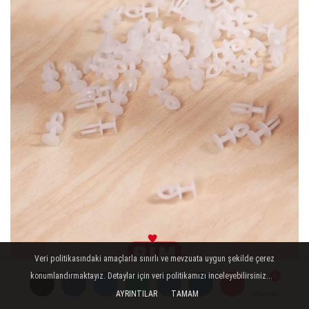
Veri politikasındaki amaçlarla sınırlı ve mevzuata uygun şekilde çerez
konumlandırmaktayız. Detaylar için veri politikamızı inceleyebilirsiniz...
AYRINTILAR
TAMAM
Yorumlar
Yorumlar
Yorumlar