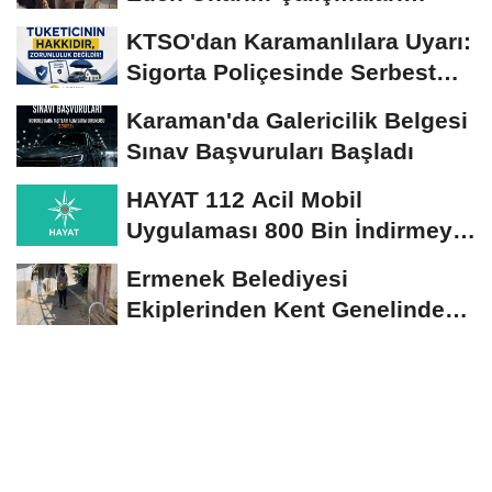
Yerinde İncelendi
KTSO'dan Karamanlılara Uyarı:
Sigorta Poliçesinde Serbest
Seçim Esastır
Karaman'da Galericilik Belgesi
Sınav Başvuruları Başladı
HAYAT 112 Acil Mobil
Uygulaması 800 Bin İndirmeyi
Aştı
Ermenek Belediyesi
Ekiplerinden Kent Genelinde
Sürdürülebilir Hizmet...