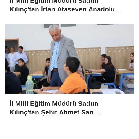
İl Milli Eğitim Müdürü Sadun
Kılınç'tan İrfan Ataseven Anadolu
Lisesine Ziyaret
İl Milli Eğitim Müdürü Sadun
Kılınç'tan Şehit Ahmet Sarı
Ortaokulu'na Ziyaret