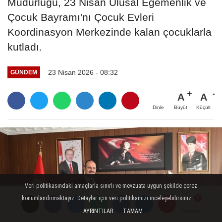
Müdürlüğü, 23 Nisan Ulusal Egemenlik ve
Çocuk Bayramı'nı Çocuk Evleri
Koordinasyon Merkezinde kalan çocuklarla
kutladı.
23 Nisan 2026 - 08:32
GÜNDEM
A
A
Büyüt
Küçült
Dinle
Veri politikasındaki amaçlarla sınırlı ve mevzuata uygun şekilde çerez
konumlandırmaktayız. Detaylar için veri politikamızı inceleyebilirsiniz...
AYRINTILAR
TAMAM
Yorumlar
Yorumlar
Yorumlar