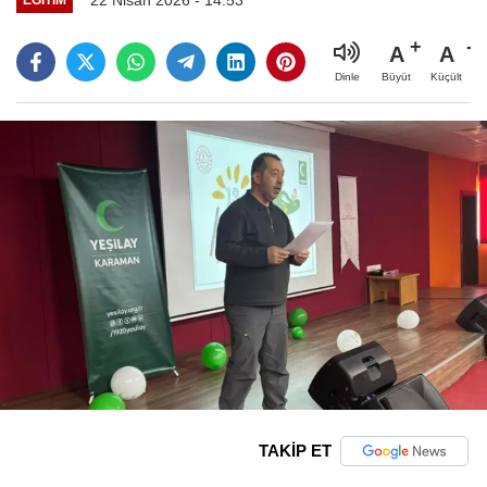
A
A
Büyüt
Küçült
Dinle
TAKİP ET