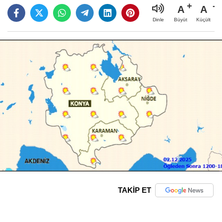
A
A
Büyüt
Küçült
Dinle
TAKİP ET