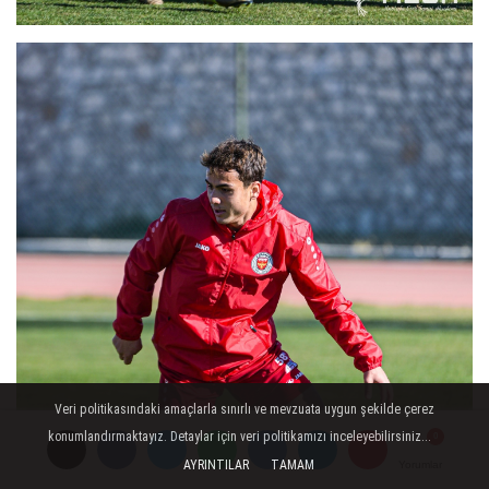
Veri politikasındaki amaçlarla sınırlı ve mevzuata uygun şekilde çerez
konumlandırmaktayız. Detaylar için veri politikamızı inceleyebilirsiniz...
AYRINTILAR
TAMAM
Yorumlar
Yorumlar