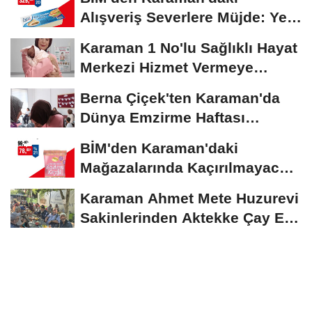
Alışveriş Severlere Müjde: Yeni
İndirimler...
Karaman 1 No'lu Sağlıklı Hayat
Merkezi Hizmet Vermeye
Devam Ediyor
Berna Çiçek'ten Karaman'da
Dünya Emzirme Haftası
Etkinliğine Ziyaret
BİM'den Karaman'daki
Mağazalarında Kaçırılmayacak
İndirim Fırsatı
Karaman Ahmet Mete Huzurevi
Sakinlerinden Aktekke Çay Evi
Ziyareti