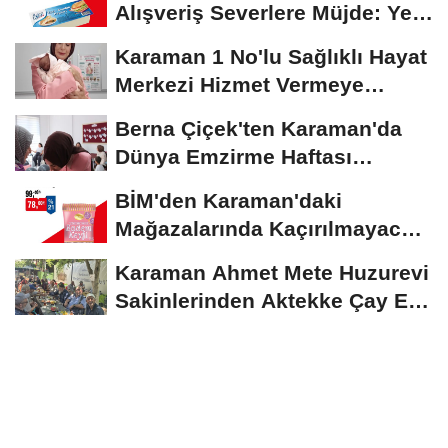
Alışveriş Severlere Müjde: Yeni
İndirimler...
Karaman 1 No'lu Sağlıklı Hayat
Merkezi Hizmet Vermeye
Devam Ediyor
Berna Çiçek'ten Karaman'da
Dünya Emzirme Haftası
Etkinliğine Ziyaret
BİM'den Karaman'daki
Mağazalarında Kaçırılmayacak
İndirim Fırsatı
Karaman Ahmet Mete Huzurevi
Sakinlerinden Aktekke Çay Evi
Ziyareti