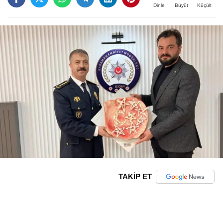
Büyüt
Küçült
Dinle
TAKİP ET