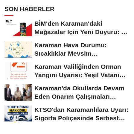
SON HABERLER
BİM'den Karaman'daki
Mağazalar İçin Yeni Duyuru: 11
Ağustos'tan İtibaren...
Karaman Hava Durumu:
Sıcaklıklar Mevsim
Normallerinin Üzerinde
Karaman Valiliğinden Orman
Seyrediyor
Yangını Uyarısı: Yeşil Vatanı
Birlikte...
Karaman'da Okullarda Devam
Eden Onarım Çalışmaları
Yerinde İncelendi
KTSO'dan Karamanlılara Uyarı:
Sigorta Poliçesinde Serbest
Seçim Esastır