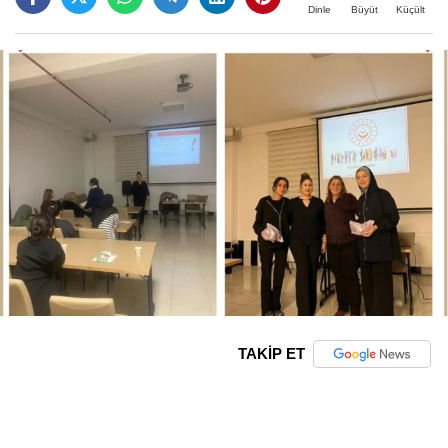
Büyüt
Küçült
Dinle
TAKİP ET