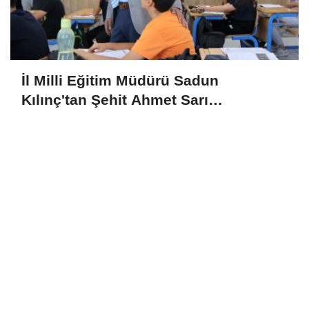
İl Milli Eğitim Müdürü Sadun
Kılınç'tan Şehit Ahmet Sarı
Ortaokulu'na Ziyaret