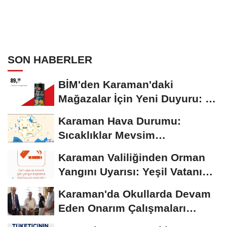
SON HABERLER
BİM'den Karaman'daki
Mağazalar İçin Yeni Duyuru: 11
Ağustos'tan İtibaren...
Karaman Hava Durumu:
Sıcaklıklar Mevsim
Normallerinin Üzerinde
Karaman Valiliğinden Orman
Seyrediyor
Yangını Uyarısı: Yeşil Vatanı
Birlikte...
Karaman'da Okullarda Devam
Eden Onarım Çalışmaları
Yerinde İncelendi