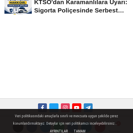
KTSO'dan Karamanlılara Uyarı:
Sigorta Poliçesinde Serbest
Seçim Esastır
Veri politikasındaki amaçlarla sınırlı ve mevzuata uygun şekilde çerez
Künye
İletişim
Çerez Politikası
Gizlilik İlkeleri
konumlandırmaktayız. Detaylar için veri politikamızı inceleyebilirsiniz...
AYRINTILAR
TAMAM
Yorumlar
Yorumlar