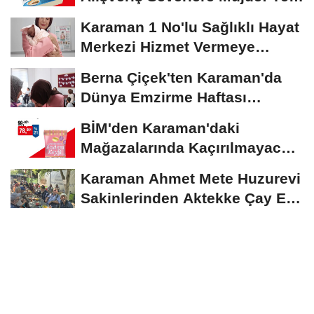
İndirimler...
Karaman 1 No'lu Sağlıklı Hayat
Merkezi Hizmet Vermeye
Devam Ediyor
Berna Çiçek'ten Karaman'da
Dünya Emzirme Haftası
Etkinliğine Ziyaret
BİM'den Karaman'daki
Mağazalarında Kaçırılmayacak
İndirim Fırsatı
Karaman Ahmet Mete Huzurevi
Sakinlerinden Aktekke Çay Evi
Ziyareti