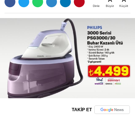
Büyüt
Küçült
Dinle
TAKİP ET