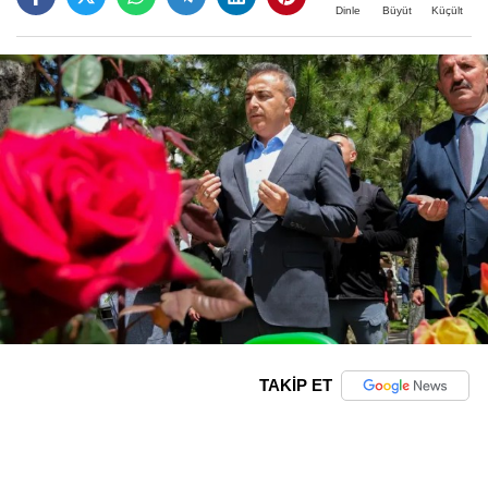
Büyüt
Küçült
Dinle
TAKİP ET