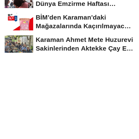
Dünya Emzirme Haftası
Etkinliğine Ziyaret
BİM'den Karaman'daki
Mağazalarında Kaçırılmayacak
İndirim Fırsatı
Karaman Ahmet Mete Huzurevi
Sakinlerinden Aktekke Çay Evi
Ziyareti