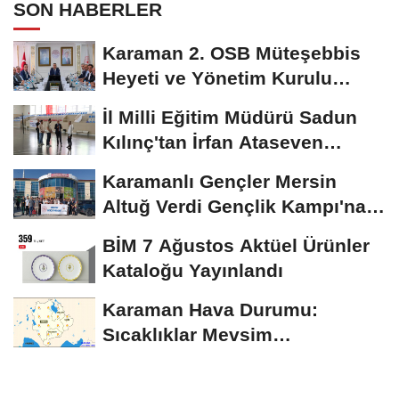
SON HABERLER
Karaman 2. OSB Müteşebbis
Heyeti ve Yönetim Kurulu
Toplantısı Gerçekleştirildi
İl Milli Eğitim Müdürü Sadun
Kılınç'tan İrfan Ataseven
Anadolu...
Karamanlı Gençler Mersin
Altuğ Verdi Gençlik Kampı'na
Uğurlandı
BİM 7 Ağustos Aktüel Ürünler
Kataloğu Yayınlandı
Karaman Hava Durumu:
Sıcaklıklar Mevsim
Normallerinin Üzerinde
Seyredecek