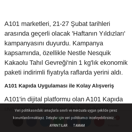
A101 marketleri, 21-27 Şubat tarihleri
arasında geçerli olacak 'Haftanın Yıldızları'
kampanyasını duyurdu. Kampanya
kapsamında, özellikle Nestle Nesquik
Kakaolu Tahıl Gevreği'nin 1 kg'lık ekonomik
paketi indirimli fiyatıyla raflarda yerini aldı.
A101 Kapıda Uygulaması ile Kolay Alışveriş
A101'in dijital platformu olan A101 Kapıda
uygulaması üzerinden de bu indirimli
Veri politikasındaki amaçlarla sınırlı ve mevzuata uygun şekilde çerez
ürünlere ulaşmak mümkün. A101 Kapıda
konumlandırmaktayız. Detaylar için veri politikamızı inceleyebilirsiniz...
AYRINTILAR
TAMAM
Yorumlar
Yorumlar
Yorumlar
uygulaması, kullanıcıların market ürünlerini