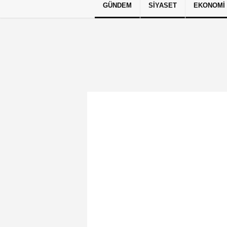
GÜNDEM
SIYASET
EKONOMI
Künye
İletişim
Çerez Politikası
G