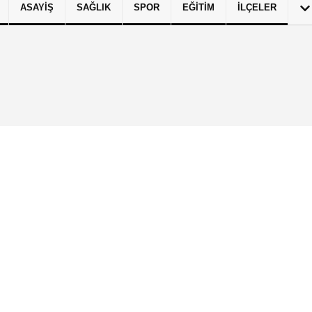
ASAYIŞ
SAĞLIK
SPOR
EĞITIM
İLÇELER
izlilik İlkeleri