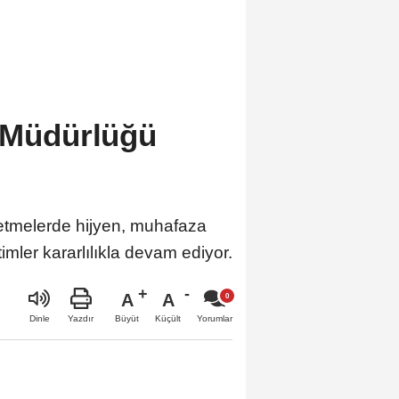
m Müdürlüğü
etmelerde hijyen, muhafaza
imler kararlılıkla devam ediyor.
A
A
Büyüt
Küçült
Dinle
Yazdır
Yorumlar