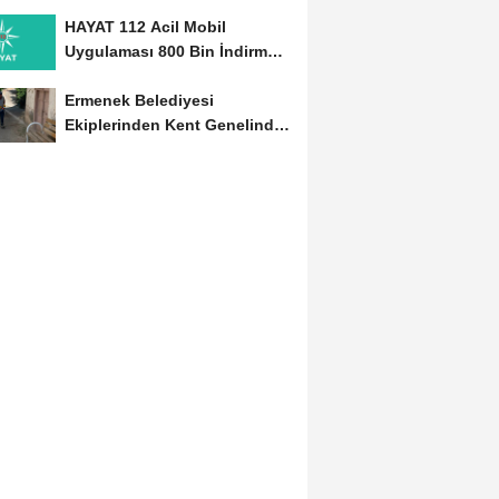
Başladı
HAYAT 112 Acil Mobil
Uygulaması 800 Bin İndirmeyi
Aştı
Ermenek Belediyesi
Ekiplerinden Kent Genelinde
Sürdürülebilir Hizmet...