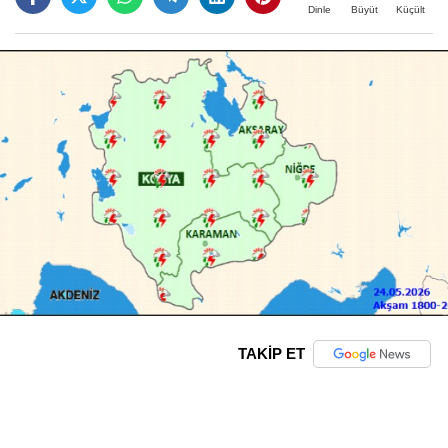
Büyüt
Küçült
Dinle
TAKİP ET