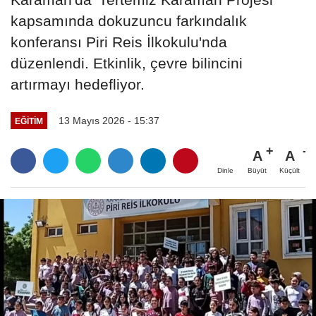
kapsamında dokuzuncu farkındalık
konferansı Piri Reis İlkokulu'nda
düzenlendi. Etkinlik, çevre bilincini
artırmayı hedefliyor.
13 Mayıs 2026 - 15:37
EĞITIM
A
A
Büyüt
Küçült
Dinle