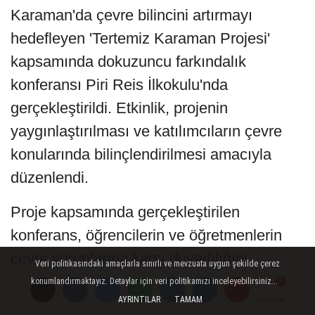
Karaman'da çevre bilincini artırmayı
hedefleyen 'Tertemiz Karaman Projesi'
kapsamında dokuzuncu farkındalık
konferansı Piri Reis İlkokulu'nda
gerçekleştirildi. Etkinlik, projenin
yaygınlaştırılması ve katılımcıların çevre
konularında bilinçlendirilmesi amacıyla
düzenlendi.
Proje kapsamında gerçekleştirilen
konferans, öğrencilerin ve öğretmenlerin
çevre sorunlarına karşı duyarlılığını
Veri politikasındaki amaçlarla sınırlı ve mevzuata uygun şekilde çerez
artırmayı amaçlıyor. Bu tür etkinlikler,
konumlandırmaktayız. Detaylar için veri politikamızı inceleyebilirsiniz...
AYRINTILAR
TAMAM
Yorumlar
Yorumlar
Yorumlar
gelecek nesillerin daha temiz bir çevreye