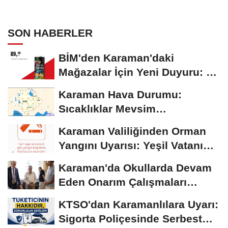
SON HABERLER
BİM'den Karaman'daki
Mağazalar İçin Yeni Duyuru: 11
Ağustos'tan İtibaren...
Karaman Hava Durumu:
Sıcaklıklar Mevsim
Normallerinin Üzerinde
Karaman Valiliğinden Orman
Seyrediyor
Yangını Uyarısı: Yeşil Vatanı
Birlikte...
Karaman'da Okullarda Devam
Eden Onarım Çalışmaları
Yerinde İncelendi
KTSO'dan Karamanlılara Uyarı:
Sigorta Poliçesinde Serbest