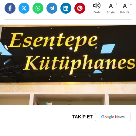
A
A
Büyüt
Küçült
Dinle
TAKİP ET