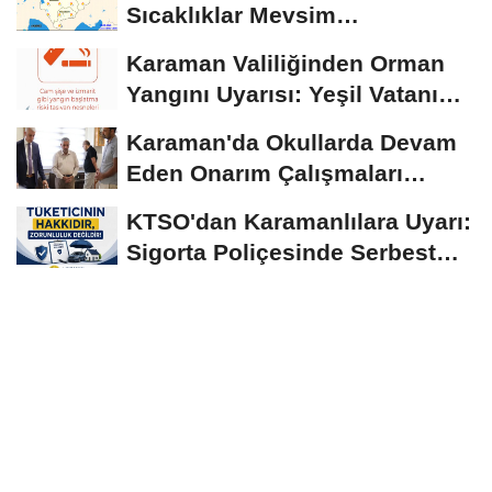
Sıcaklıklar Mevsim
Normallerinin Üzerinde
Karaman Valiliğinden Orman
Seyrediyor
Yangını Uyarısı: Yeşil Vatanı
Birlikte...
Karaman'da Okullarda Devam
Eden Onarım Çalışmaları
Yerinde İncelendi
KTSO'dan Karamanlılara Uyarı:
Sigorta Poliçesinde Serbest
Seçim Esastır