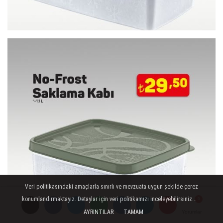
Veri politikasındaki amaçlarla sınırlı ve mevzuata uygun şekilde çerez
konumlandırmaktayız. Detaylar için veri politikamızı inceleyebilirsiniz...
AYRINTILAR
TAMAM
Yorumlar
Yorumlar
Yorumlar