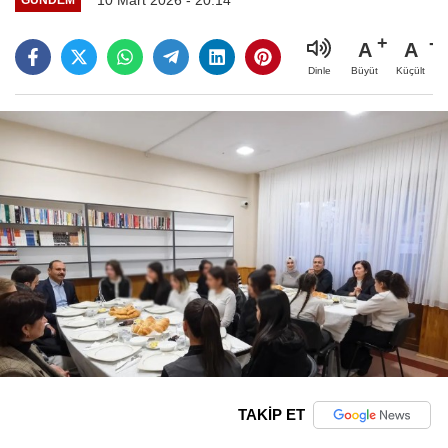
A
A
Büyüt
Küçült
Dinle
TAKİP ET