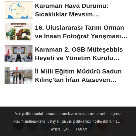
Kılınç Öğrencileri...
Karaman Hava Durumu:
Sıcaklıklar Mevsim
Normallerinin Üzerinde
16. Uluslararası Tarım Orman
Seyredecek
ve İnsan Fotoğraf Yarışması
Başvuruları...
Karaman 2. OSB Müteşebbis
Heyeti ve Yönetim Kurulu
Toplantısı Gerçekleştirildi
İl Milli Eğitim Müdürü Sadun
Kılınç'tan İrfan Ataseven
Anadolu...
Veri politikasındaki amaçlarla sınırlı ve mevzuata uygun şekilde çerez
konumlandırmaktayız. Detaylar için veri politikamızı inceleyebilirsiniz...
AYRINTILAR
TAMAM
Yorumlar
Yorumlar
Yorumlar