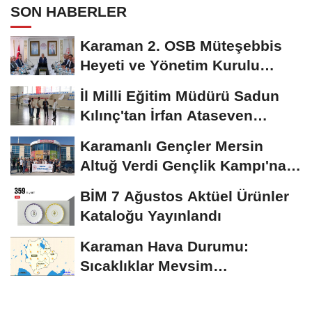
SON HABERLER
Karaman 2. OSB Müteşebbis
Heyeti ve Yönetim Kurulu
Toplantısı Gerçekleştirildi
İl Milli Eğitim Müdürü Sadun
Kılınç'tan İrfan Ataseven
Anadolu...
Karamanlı Gençler Mersin
Altuğ Verdi Gençlik Kampı'na
Uğurlandı
BİM 7 Ağustos Aktüel Ürünler
Kataloğu Yayınlandı
Karaman Hava Durumu:
Sıcaklıklar Mevsim
Normallerinin Üzerinde
Seyredecek