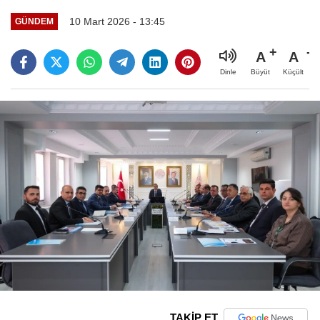
10 Mart 2026 - 13:45
GÜNDEM
A
A
Büyüt
Küçült
Dinle
TAKİP ET