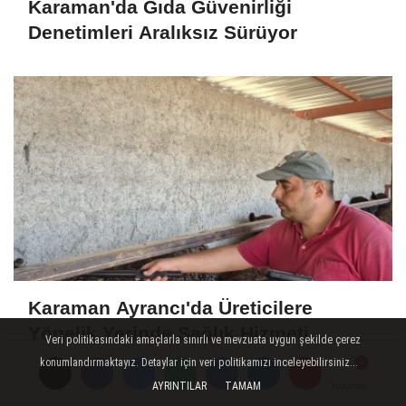
Karaman'da Gıda Güvenirliği
Denetimleri Aralıksız Sürüyor
Karaman Ayrancı'da Üreticilere
Yönelik Yerinde Sağlık Hizmeti
Veri politikasındaki amaçlarla sınırlı ve mevzuata uygun şekilde çerez
konumlandırmaktayız. Detaylar için veri politikamızı inceleyebilirsiniz...
AYRINTILAR
TAMAM
Yorumlar
Yorumlar