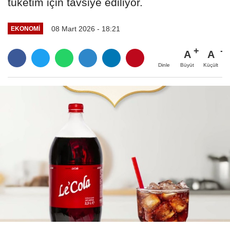
tüketim için tavsiye ediliyor.
08 Mart 2026 - 18:21
EKONOMI
A
A
Büyüt
Küçült
Dinle