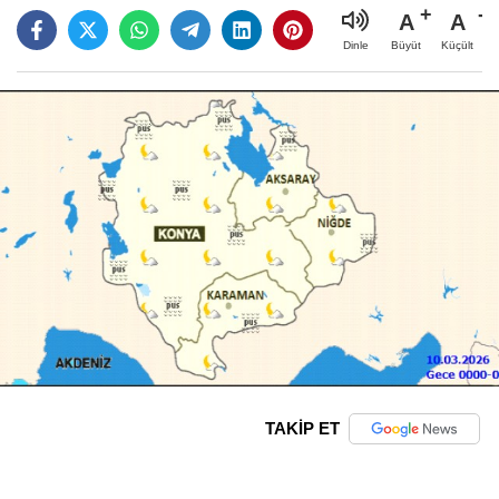
A
A
Büyüt
Küçült
Dinle
TAKİP ET