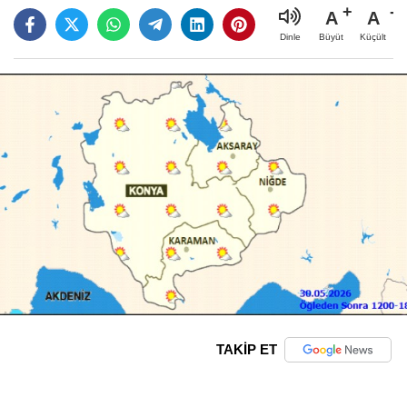
A
A
Büyüt
Küçült
Dinle
TAKİP ET