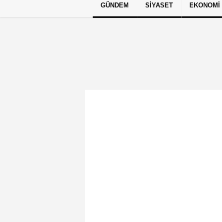
GÜNDEM
SIYASET
EKONOMI
Künye
İletişim
Çerez Politikası
G