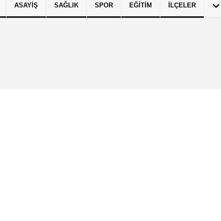
ASAYIŞ
SAĞLIK
SPOR
EĞITIM
İLÇELER
izlilik İlkeleri