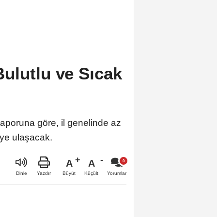
ulutlu ve Sıcak
poruna göre, il genelinde az
eye ulaşacak.
A
A
Büyüt
Küçült
Dinle
Yazdır
Yorumlar