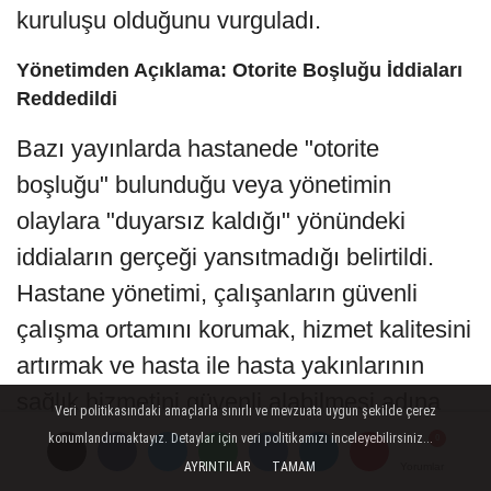
kuruluşu olduğunu vurguladı.
Yönetimden Açıklama: Otorite Boşluğu İddiaları
Reddedildi
Bazı yayınlarda hastanede "otorite
boşluğu" bulunduğu veya yönetimin
olaylara "duyarsız kaldığı" yönündeki
iddiaların gerçeği yansıtmadığı belirtildi.
Hastane yönetimi, çalışanların güvenli
çalışma ortamını korumak, hizmet kalitesini
artırmak ve hasta ile hasta yakınlarının
sağlık hizmetini güvenli alabilmesi adına
Veri politikasındaki amaçlarla sınırlı ve mevzuata uygun şekilde çerez
tüm süreçleri hassasiyetle takip ettiğini
konumlandırmaktayız. Detaylar için veri politikamızı inceleyebilirsiniz...
AYRINTILAR
TAMAM
Yorumlar
Yorumlar
Yorumlar
bildirdi.