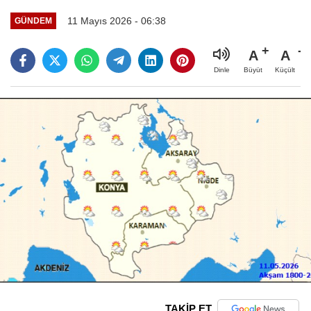
11 Mayıs 2026 - 06:38
GÜNDEM
A
A
Büyüt
Küçült
Dinle
TAKİP ET