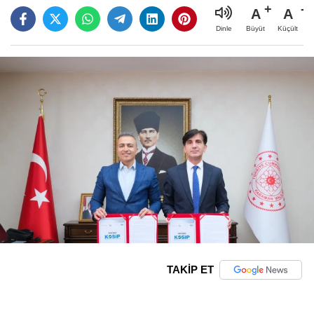
A
A
Büyüt
Küçült
Dinle
TAKİP ET