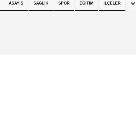
ASAYIŞ
SAĞLIK
SPOR
EĞITIM
İLÇELER
izlilik İlkeleri