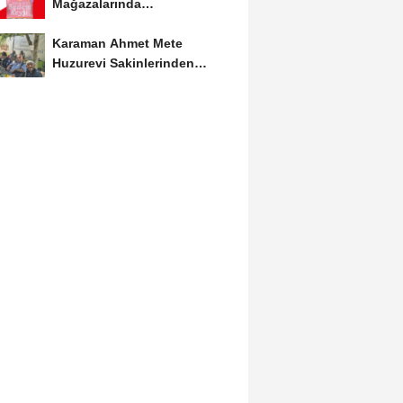
Mağazalarında
Kaçırılmayacak İndirim Fırsatı
Karaman Ahmet Mete
Huzurevi Sakinlerinden
Aktekke Çay Evi Ziyareti