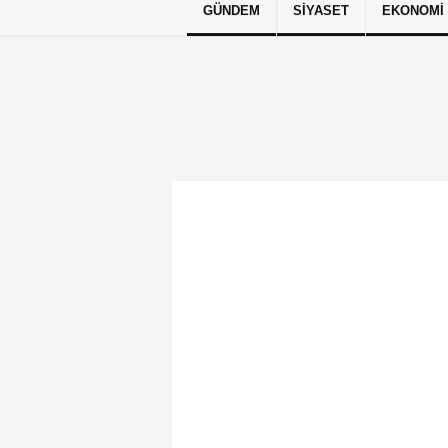
GÜNDEM
SIYASET
EKONOMI
Künye
İletişim
Çerez Politikası
G