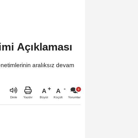
imi Açıklaması
etimlerinin aralıksız devam
A
A
Büyüt
Küçült
Dinle
Yazdır
Yorumlar