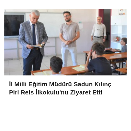
Uyandırdı
İl Milli Eğitim Müdürü Sadun Kılınç
Piri Reis İlkokulu'nu Ziyaret Etti