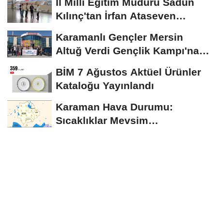
İl Milli Eğitim Müdürü Sadun
Kılınç'tan İrfan Ataseven
Anadolu...
Karamanlı Gençler Mersin
Altuğ Verdi Gençlik Kampı'na
Uğurlandı
BİM 7 Ağustos Aktüel Ürünler
Kataloğu Yayınlandı
Karaman Hava Durumu:
Sıcaklıklar Mevsim
Normallerinin Üzerinde
Seyredecek