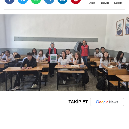
Büyüt
Küçült
Dinle
TAKİP ET