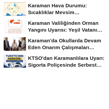
Ağustos'tan İtibaren...
Karaman Hava Durumu:
Sıcaklıklar Mevsim
Normallerinin Üzerinde
Karaman Valiliğinden Orman
Seyrediyor
Yangını Uyarısı: Yeşil Vatanı
Birlikte...
Karaman'da Okullarda Devam
Eden Onarım Çalışmaları
Yerinde İncelendi
KTSO'dan Karamanlılara Uyarı:
Sigorta Poliçesinde Serbest
Seçim Esastır