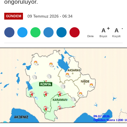
öngörülüyor.
09 Temmuz 2026 - 06:34
GÜNDEM
A
A
Büyüt
Küçült
Dinle