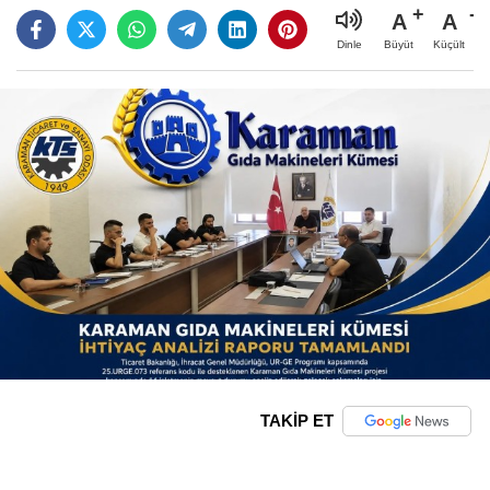
A
A
Büyüt
Küçült
Dinle
TAKİP ET