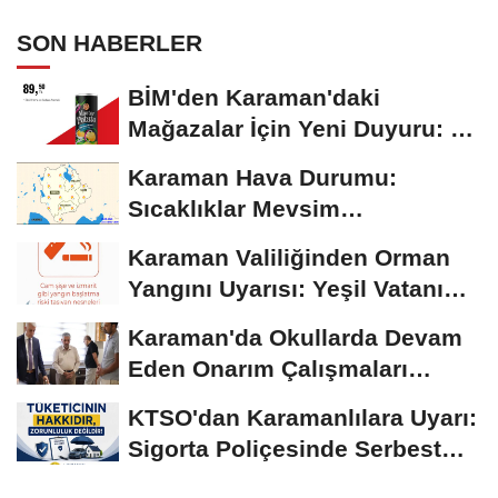
SON HABERLER
BİM'den Karaman'daki
Mağazalar İçin Yeni Duyuru: 11
Ağustos'tan İtibaren...
Karaman Hava Durumu:
Sıcaklıklar Mevsim
Normallerinin Üzerinde
Karaman Valiliğinden Orman
Seyrediyor
Yangını Uyarısı: Yeşil Vatanı
Birlikte...
Karaman'da Okullarda Devam
Eden Onarım Çalışmaları
Yerinde İncelendi
KTSO'dan Karamanlılara Uyarı:
Sigorta Poliçesinde Serbest
Seçim Esastır