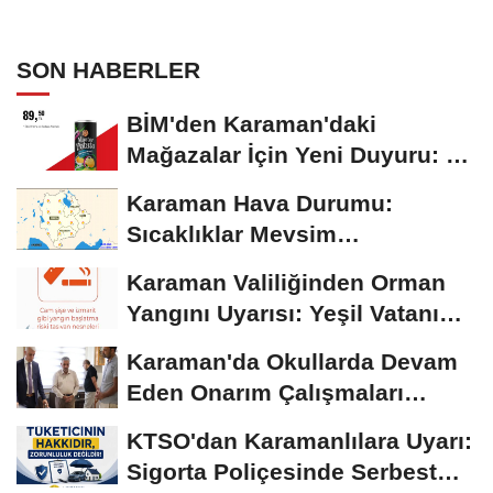
SON HABERLER
BİM'den Karaman'daki
Mağazalar İçin Yeni Duyuru: 11
Ağustos'tan İtibaren...
Karaman Hava Durumu:
Sıcaklıklar Mevsim
Normallerinin Üzerinde
Karaman Valiliğinden Orman
Seyrediyor
Yangını Uyarısı: Yeşil Vatanı
Birlikte...
Karaman'da Okullarda Devam
Eden Onarım Çalışmaları
Yerinde İncelendi
KTSO'dan Karamanlılara Uyarı:
Sigorta Poliçesinde Serbest