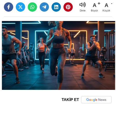
A
A
Büyüt
Küçült
Dinle
TAKİP ET