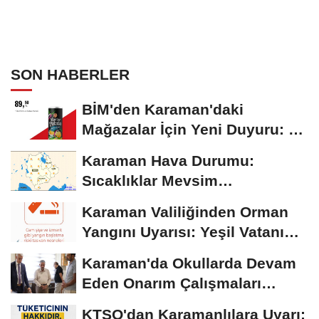
SON HABERLER
BİM'den Karaman'daki
Mağazalar İçin Yeni Duyuru: 11
Ağustos'tan İtibaren...
Karaman Hava Durumu:
Sıcaklıklar Mevsim
Normallerinin Üzerinde
Karaman Valiliğinden Orman
Seyrediyor
Yangını Uyarısı: Yeşil Vatanı
Birlikte...
Karaman'da Okullarda Devam
Eden Onarım Çalışmaları
Yerinde İncelendi
KTSO'dan Karamanlılara Uyarı: