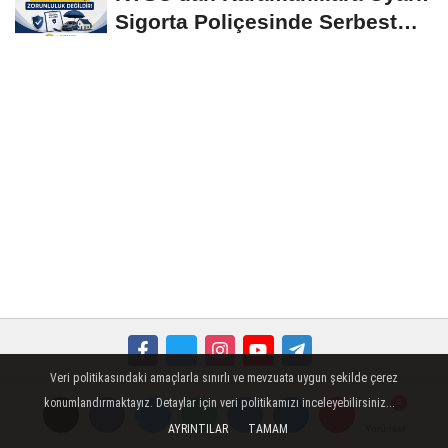
Sigorta Poliçesinde Serbest
Seçim Esastır
Veri politikasındaki amaçlarla sınırlı ve mevzuata uygun şekilde çerez
Künye
İletişim
Çerez Politikası
Gizlilik İlkeleri
konumlandırmaktayız. Detaylar için veri politikamızı inceleyebilirsiniz...
AYRINTILAR
TAMAM
Yorumlar
Yorumlar