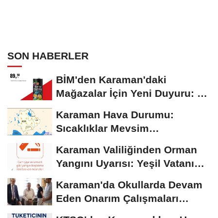
SON HABERLER
BİM'den Karaman'daki
Mağazalar İçin Yeni Duyuru: 11
Ağustos'tan İtibaren...
Karaman Hava Durumu:
Sıcaklıklar Mevsim
Normallerinin Üzerinde
Karaman Valiliğinden Orman
Seyrediyor
Yangını Uyarısı: Yeşil Vatanı
Birlikte...
Karaman'da Okullarda Devam
Eden Onarım Çalışmaları
Yerinde İncelendi