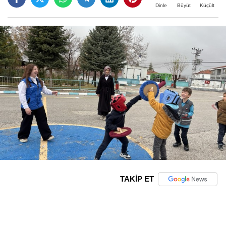
Büyüt
Küçült
Dinle
TAKİP ET