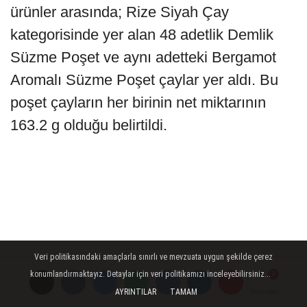
ürünler arasında; Rize Siyah Çay
kategorisinde yer alan 48 adetlik Demlik
Süzme Poşet ve aynı adetteki Bergamot
Aromalı Süzme Poşet çaylar yer aldı. Bu
poşet çayların her birinin net miktarının
163.2 g olduğu belirtildi.
Veri politikasındaki amaçlarla sınırlı ve mevzuata uygun şekilde çerez
konumlandırmaktayız. Detaylar için veri politikamızı inceleyebilirsiniz...
AYRINTILAR
TAMAM
Yorumlar
Yorumlar
Yorumlar