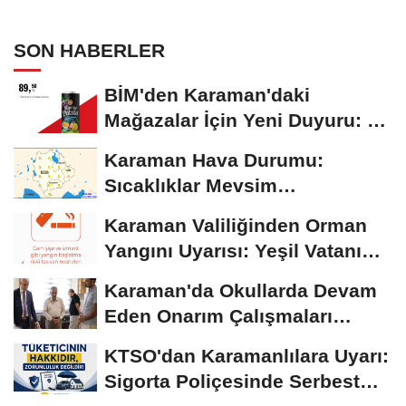
SON HABERLER
BİM'den Karaman'daki
Mağazalar İçin Yeni Duyuru: 11
Ağustos'tan İtibaren...
Karaman Hava Durumu:
Sıcaklıklar Mevsim
Normallerinin Üzerinde
Karaman Valiliğinden Orman
Seyrediyor
Yangını Uyarısı: Yeşil Vatanı
Birlikte...
Karaman'da Okullarda Devam
Eden Onarım Çalışmaları
Yerinde İncelendi
KTSO'dan Karamanlılara Uyarı:
Sigorta Poliçesinde Serbest