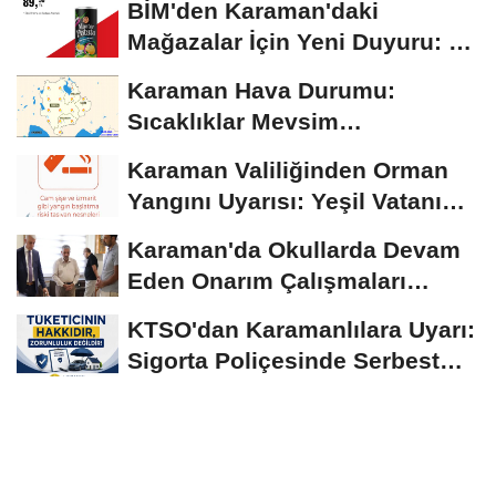
BİM'den Karaman'daki
Mağazalar İçin Yeni Duyuru: 11
Ağustos'tan İtibaren...
Karaman Hava Durumu:
Sıcaklıklar Mevsim
Normallerinin Üzerinde
Karaman Valiliğinden Orman
Seyrediyor
Yangını Uyarısı: Yeşil Vatanı
Birlikte...
Karaman'da Okullarda Devam
Eden Onarım Çalışmaları
Yerinde İncelendi
KTSO'dan Karamanlılara Uyarı:
Sigorta Poliçesinde Serbest
Seçim Esastır