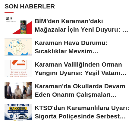
SON HABERLER
BİM'den Karaman'daki
Mağazalar İçin Yeni Duyuru: 11
Ağustos'tan İtibaren...
Karaman Hava Durumu:
Sıcaklıklar Mevsim
Normallerinin Üzerinde
Karaman Valiliğinden Orman
Seyrediyor
Yangını Uyarısı: Yeşil Vatanı
Birlikte...
Karaman'da Okullarda Devam
Eden Onarım Çalışmaları
Yerinde İncelendi
KTSO'dan Karamanlılara Uyarı:
Sigorta Poliçesinde Serbest
Seçim Esastır