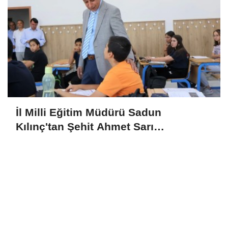
İl Milli Eğitim Müdürü Sadun
Kılınç'tan Şehit Ahmet Sarı
Ortaokulu'na Ziyaret