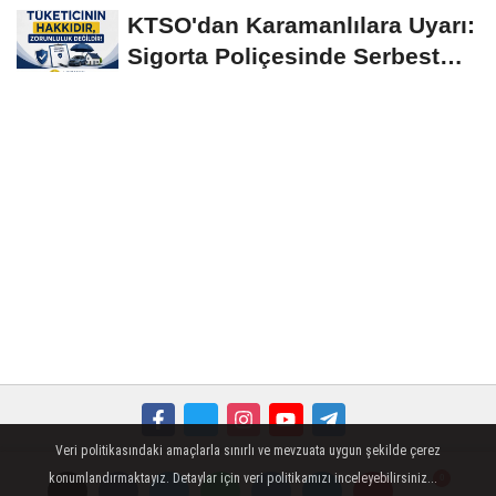
Yerinde İncelendi
KTSO'dan Karamanlılara Uyarı:
Sigorta Poliçesinde Serbest
Seçim Esastır
Veri politikasındaki amaçlarla sınırlı ve mevzuata uygun şekilde çerez
Künye
İletişim
Çerez Politikası
Gizlilik İlkeleri
konumlandırmaktayız. Detaylar için veri politikamızı inceleyebilirsiniz...