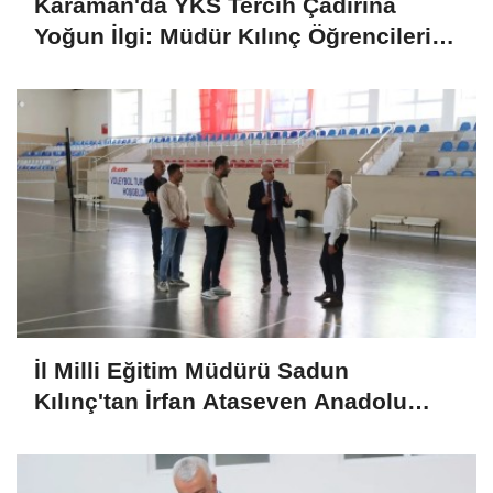
Karaman'da YKS Tercih Çadırına
Yoğun İlgi: Müdür Kılınç Öğrencileri
Yalnız Bırakmadı
İl Milli Eğitim Müdürü Sadun
Kılınç'tan İrfan Ataseven Anadolu
Lisesine Ziyaret