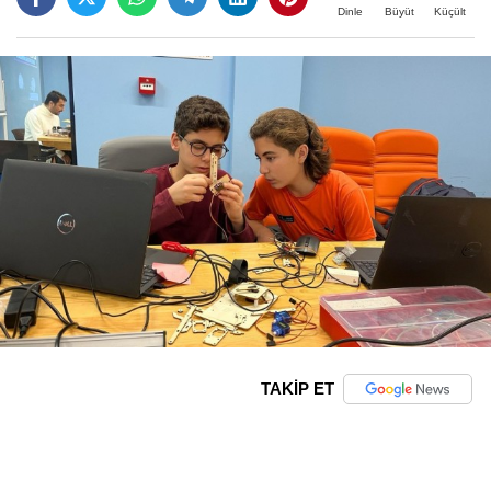
Büyüt
Küçült
Dinle
TAKİP ET