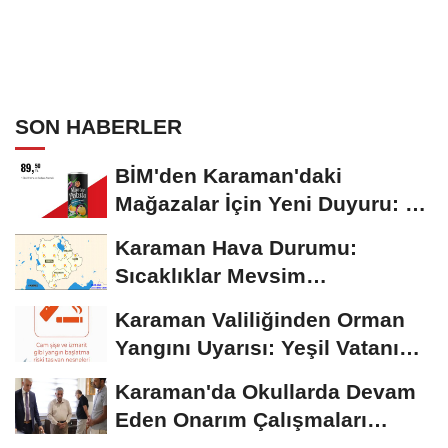
SON HABERLER
BİM'den Karaman'daki
Mağazalar İçin Yeni Duyuru: 11
Ağustos'tan İtibaren...
Karaman Hava Durumu:
Sıcaklıklar Mevsim
Normallerinin Üzerinde
Karaman Valiliğinden Orman
Seyrediyor
Yangını Uyarısı: Yeşil Vatanı
Birlikte...
Karaman'da Okullarda Devam
Eden Onarım Çalışmaları
Yerinde İncelendi