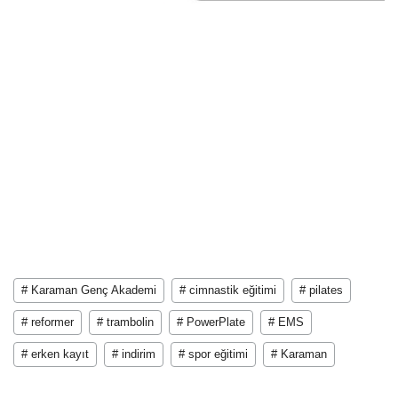
# Karaman Genç Akademi
# cimnastik eğitimi
# pilates
# reformer
# trambolin
# PowerPlate
# EMS
# erken kayıt
# indirim
# spor eğitimi
# Karaman