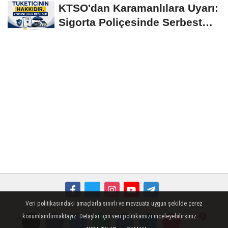
KTSO'dan Karamanlılara Uyarı:
Sigorta Poliçesinde Serbest
Seçim Esastır
Veri politikasındaki amaçlarla sınırlı ve mevzuata uygun şekilde çerez
Künye
İletişim
Çerez Politikası
Gizlilik İlkeleri
konumlandırmaktayız. Detaylar için veri politikamızı inceleyebilirsiniz...