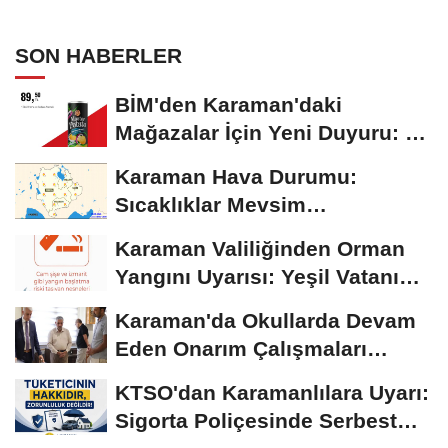
SON HABERLER
BİM'den Karaman'daki
Mağazalar İçin Yeni Duyuru: 11
Ağustos'tan İtibaren...
Karaman Hava Durumu:
Sıcaklıklar Mevsim
Normallerinin Üzerinde
Karaman Valiliğinden Orman
Seyrediyor
Yangını Uyarısı: Yeşil Vatanı
Birlikte...
Karaman'da Okullarda Devam
Eden Onarım Çalışmaları
Yerinde İncelendi
KTSO'dan Karamanlılara Uyarı:
Sigorta Poliçesinde Serbest