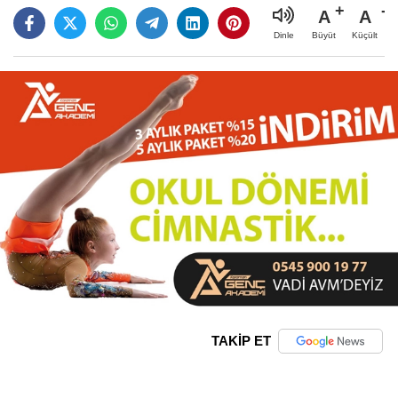
A
A
Büyüt
Küçült
Dinle
TAKİP ET