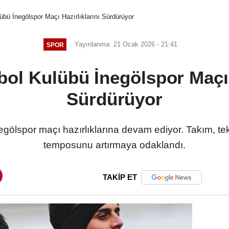
bü İnegölspor Maçı Hazırlıklarını Sürdürüyor
Yayınlanma: 21 Ocak 2026 - 21:41
SPOR
ol Kulübü İnegölspor Maçı H
Sürdürüyor
gölspor maçı hazırlıklarına devam ediyor. Takım, t
temposunu artırmaya odaklandı.
TAKİP ET