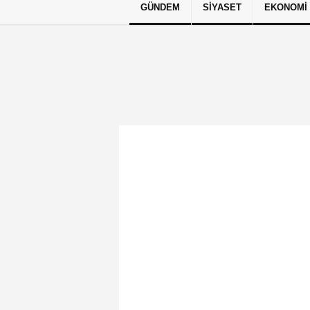
GÜNDEM
SIYASET
EKONOMI
Künye
İletişim
Çerez Politikası
G