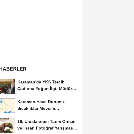
 HABERLER
Karaman'da YKS Tercih
Çadırına Yoğun İlgi: Müdür
Kılınç Öğrencileri...
Karaman Hava Durumu:
Sıcaklıklar Mevsim
Normallerinin Üzerinde
16. Uluslararası Tarım Orman
Seyredecek
ve İnsan Fotoğraf Yarışması