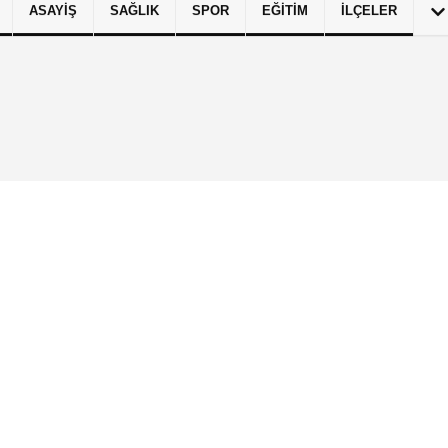
ASAYIŞ
SAĞLIK
SPOR
EĞITIM
İLÇELER
izlilik İlkeleri