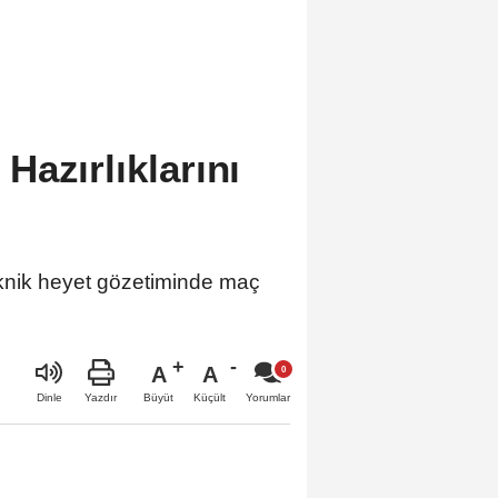
azırlıklarını
eknik heyet gözetiminde maç
A
A
Büyüt
Küçült
Dinle
Yazdır
Yorumlar