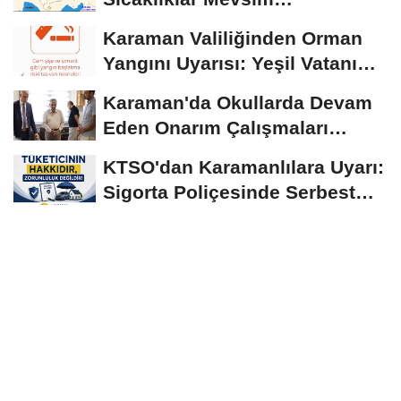
Normallerinin Üzerinde
Karaman Valiliğinden Orman
Seyrediyor
Yangını Uyarısı: Yeşil Vatanı
Birlikte...
Karaman'da Okullarda Devam
Eden Onarım Çalışmaları
Yerinde İncelendi
KTSO'dan Karamanlılara Uyarı:
Sigorta Poliçesinde Serbest
Seçim Esastır