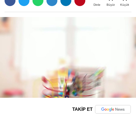
Büyüt
Küçült
Dinle
TAKİP ET