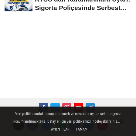
Sigorta Poliçesinde Serbest
Seçim Esastır
Veri politikasındaki amaçlarla sınırlı ve mevzuata uygun şekilde çerez
Künye
İletişim
Çerez Politikası
Gizlilik İlkeleri
konumlandırmaktayız. Detaylar için veri politikamızı inceleyebilirsiniz...
AYRINTILAR
TAMAM
Yorumlar
Yorumlar