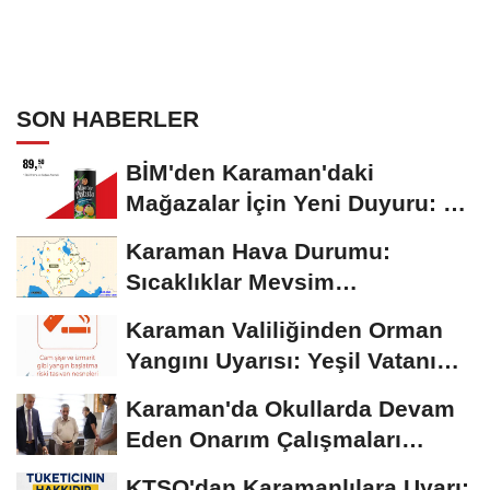
SON HABERLER
BİM'den Karaman'daki
Mağazalar İçin Yeni Duyuru: 11
Ağustos'tan İtibaren...
Karaman Hava Durumu:
Sıcaklıklar Mevsim
Normallerinin Üzerinde
Karaman Valiliğinden Orman
Seyrediyor
Yangını Uyarısı: Yeşil Vatanı
Birlikte...
Karaman'da Okullarda Devam
Eden Onarım Çalışmaları
Yerinde İncelendi
KTSO'dan Karamanlılara Uyarı: