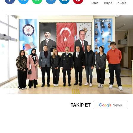
Büyüt
Küçült
Dinle
TAKİP ET