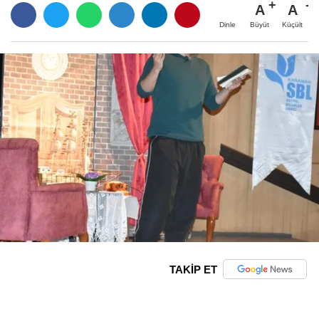
A
A
Büyüt
Küçült
Dinle
TAKİP ET