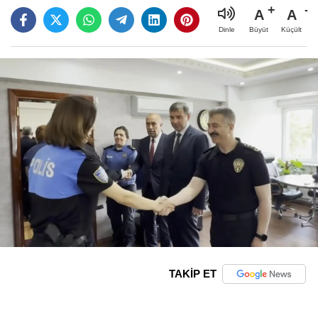
A
A
Büyüt
Küçült
Dinle
TAKİP ET