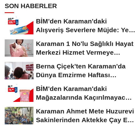
SON HABERLER
BİM'den Karaman'daki
Alışveriş Severlere Müjde: Yeni
İndirimler...
Karaman 1 No'lu Sağlıklı Hayat
Merkezi Hizmet Vermeye
Devam Ediyor
Berna Çiçek'ten Karaman'da
Dünya Emzirme Haftası
Etkinliğine Ziyaret
BİM'den Karaman'daki
Mağazalarında Kaçırılmayacak
İndirim Fırsatı
Karaman Ahmet Mete Huzurevi
Sakinlerinden Aktekke Çay Evi
Ziyareti