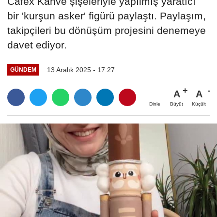
Cafex Kahve şişeleriyle yapılmış yaratıcı
bir 'kurşun asker' figürü paylaştı. Paylaşım,
takipçileri bu dönüşüm projesini denemeye
davet ediyor.
13 Aralık 2025 - 17:27
GÜNDEM
A
A
Büyüt
Küçült
Dinle