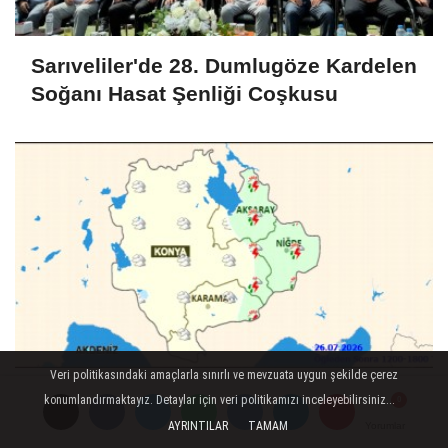
Sarıveliler'de 28. Dumlugöze Kardelen
Soğanı Hasat Şenliği Coşkusu
Veri politikasındaki amaçlarla sınırlı ve mevzuata uygun şekilde çerez
Karaman'da 26 Temmuz Pazar Hava
konumlandırmaktayız. Detaylar için veri politikamızı inceleyebilirsiniz...
Durumu: Parçalı Bulutlu ve Yağışlı
AYRINTILAR
TAMAM
Yorumlar
Yorumlar