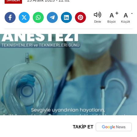
A
A
Büyüt
Küçült
Dinle
TAKİP ET