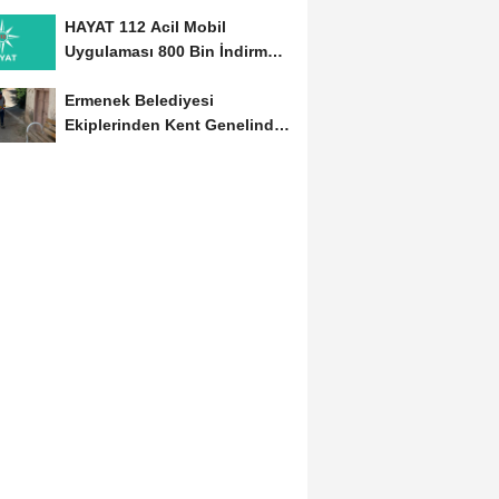
Başladı
HAYAT 112 Acil Mobil
Uygulaması 800 Bin İndirmeyi
Aştı
Ermenek Belediyesi
Ekiplerinden Kent Genelinde
Sürdürülebilir Hizmet...