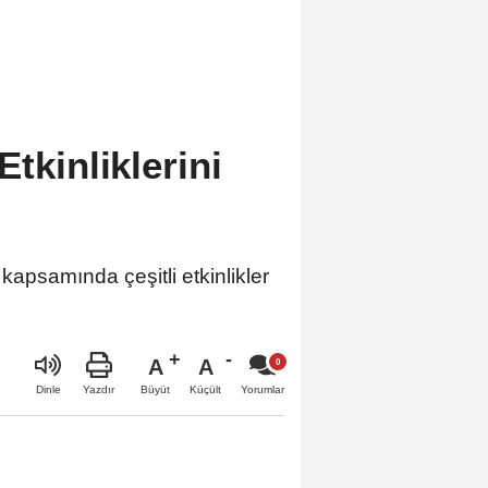
tkinliklerini
kapsamında çeşitli etkinlikler
A
A
Büyüt
Küçült
Dinle
Yazdır
Yorumlar