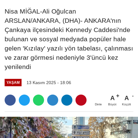
Nisa MİĞAL-Ali Oğulcan
ARSLAN/ANKARA, (DHA)- ANKARA'nın
Çankaya ilçesindeki Kennedy Caddesi'nde
bulunan ve sosyal medyada popüler hale
gelen 'Kızılay' yazılı yön tabelası, çalınması
ve zarar görmesi nedeniyle 3'üncü kez
yenilendi
13 Kasım 2025 - 18:06
YAŞAM
A
A
Büyüt
Küçült
Dinle