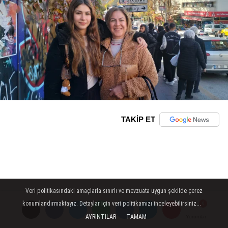
TAKİP ET
Veri politikasındaki amaçlarla sınırlı ve mevzuata uygun şekilde çerez
konumlandırmaktayız. Detaylar için veri politikamızı inceleyebilirsiniz...
AYRINTILAR
TAMAM
Yorumlar
Yorumlar
Yorumlar