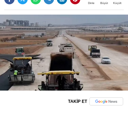
Büyüt
Küçült
Dinle
TAKİP ET