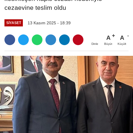
cezaevine teslim oldu
13 Kasım 2025 - 18:39
SIYASET
A
A
Büyüt
Küçült
Dinle