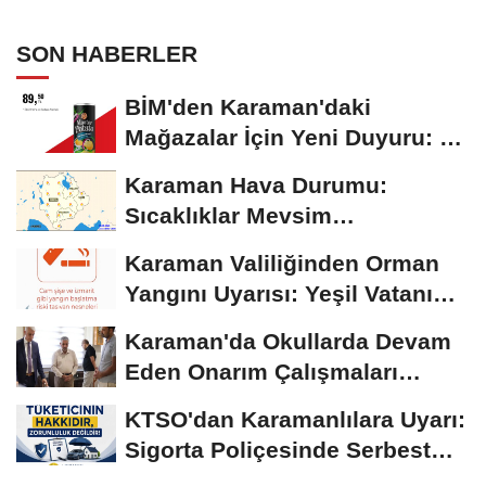
SON HABERLER
BİM'den Karaman'daki
Mağazalar İçin Yeni Duyuru: 11
Ağustos'tan İtibaren...
Karaman Hava Durumu:
Sıcaklıklar Mevsim
Normallerinin Üzerinde
Karaman Valiliğinden Orman
Seyrediyor
Yangını Uyarısı: Yeşil Vatanı
Birlikte...
Karaman'da Okullarda Devam
Eden Onarım Çalışmaları
Yerinde İncelendi
KTSO'dan Karamanlılara Uyarı:
Sigorta Poliçesinde Serbest
Seçim Esastır