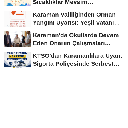
Sıcaklıklar Mevsim
Normallerinin Üzerinde
Karaman Valiliğinden Orman
Seyrediyor
Yangını Uyarısı: Yeşil Vatanı
Birlikte...
Karaman'da Okullarda Devam
Eden Onarım Çalışmaları
Yerinde İncelendi
KTSO'dan Karamanlılara Uyarı:
Sigorta Poliçesinde Serbest
Seçim Esastır