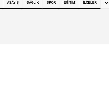
ASAYIŞ
SAĞLIK
SPOR
EĞITIM
İLÇELER
izlilik İlkeleri