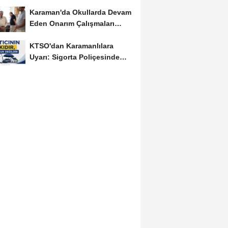
Birlikte...
Karaman'da Okullarda Devam
Eden Onarım Çalışmaları
Yerinde İncelendi
KTSO'dan Karamanlılara
Uyarı: Sigorta Poliçesinde
Serbest Seçim Esastır