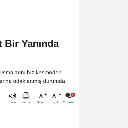
t Bir Yanında
alışmalarını hız kesmeden
jelerine odaklanmış durumda.
A
A
Büyüt
Küçült
Dinle
Yazdır
Yorumlar