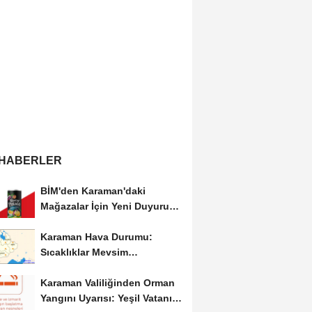
 HABERLER
BİM'den Karaman'daki
Mağazalar İçin Yeni Duyuru:
11 Ağustos'tan İtibaren...
Karaman Hava Durumu:
Sıcaklıklar Mevsim
Normallerinin Üzerinde
Karaman Valiliğinden Orman
Seyrediyor
Yangını Uyarısı: Yeşil Vatanı