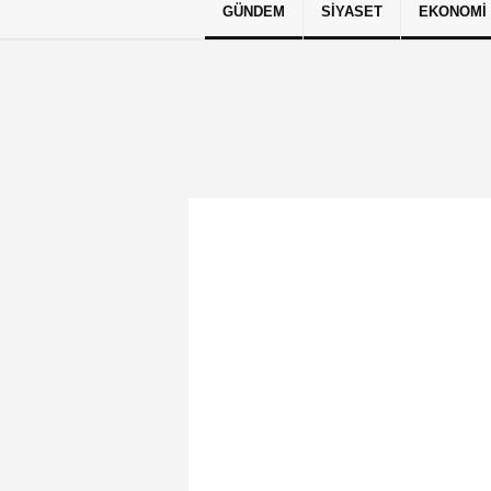
GÜNDEM
SIYASET
EKONOMI
Künye
İletişim
Çerez Politikası
G